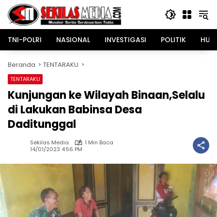
Langsung
ke
konten
TNI-POLRI
NASIONAL
INVESTIGASI
POLITIK
HUK
Beranda
TENTARAKU
TENTARAKU
Kunjungan ke Wilayah Binaan,Selalu
di Lakukan Babinsa Desa
Daditunggal
Sekilas Media
1 Min Baca
14/01/2023 4:56 PM