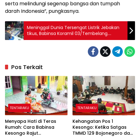
serta melindungi segenap bangsa dan tumpah
darah Indonesia”, pungkasnya.
Meninggal Dunia Tersengat Listrik Jebakan
tikus, Babinsa Koramil 03/Tembelang.
Bersama Bhabinkamtibmas Sigap Datangi
Rumah Korban
Pos Terkait
TENTARAKU
TENTARAKU
Menyapa Hati di Teras
Kehangatan Pos 1
Rumah: Cara Babinsa
Kesongo: Ketika Satgas
Kesongo Rajut
TMMD 129 Bojonegoro dan
Kebersamaan di TMMD 129
Warga Menyatu Tanpa