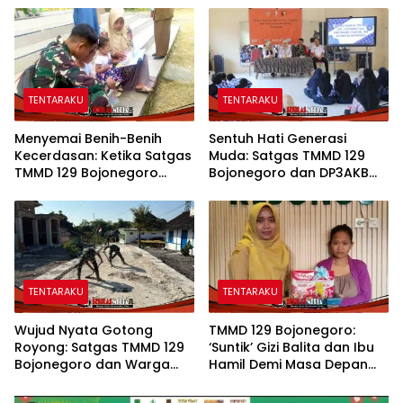
Bojonegoro
Sekat
TENTARAKU
TENTARAKU
Menyemai Benih-Benih
Sentuh Hati Generasi
Kecerdasan: Ketika Satgas
Muda: Satgas TMMD 129
TMMD 129 Bojonegoro
Bojonegoro dan DP3AKB
Membuka ‘Jendela Dunia’
Edukasi Stunting, serta
Anak-Anak Kesongo
Kesehatan Reproduksi di
Kesongo
TENTARAKU
TENTARAKU
Wujud Nyata Gotong
TMMD 129 Bojonegoro:
Royong: Satgas TMMD 129
‘Suntik’ Gizi Balita dan Ibu
Bojonegoro dan Warga
Hamil Demi Masa Depan
Pacu Pembangunan
Bebas Stunting
Drainase demi Keawetan