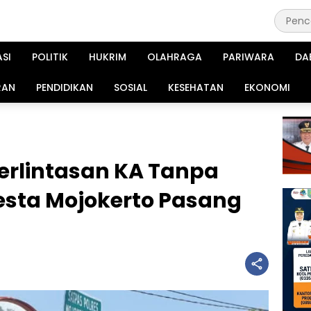
ASI
POLITIK
HUKRIM
OLAHRAGA
PARIWARA
DA
RAN
PENDIDIKAN
SOSIAL
KESEHATAN
EKONOMI
Perlintasan KA Tanpa
resta Mojokerto Pasang