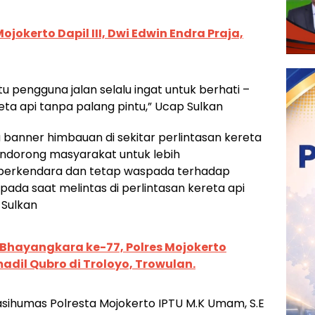
jokerto Dapil III, Dwi Edwin Endra Praja,
 pengguna jalan selalu ingat untuk berhati –
reta api tanpa palang pintu,” Ucap Sulkan
banner himbauan di sekitar perlintasan kereta
endorong masyarakat untuk lebih
berkendara dan tetap waspada terhadap
pada saat melintas di perlintasan kereta api
 Sulkan
 Bhayangkara ke-77, Polres Mojokerto
adil Qubro di Troloyo, Trowulan.
asihumas Polresta Mojokerto IPTU M.K Umam, S.E