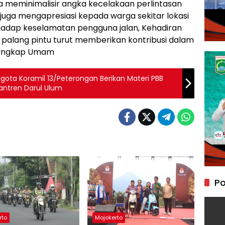
 meminimalisir angka kecelakaan perlintasan
 juga mengapresiasi kepada warga sekitar lokasi
rhadap keselamatan pengguna jalan, Kehadiran
a palang pintu turut memberikan kontribusi dalam
 Ungkap Umam
gota Koramil 13/Peterongan Berikan Materi PBB
Kepada Siswi-Siswi Pondok Pesantren Darul Ulum
Po
rto
Mojokerto