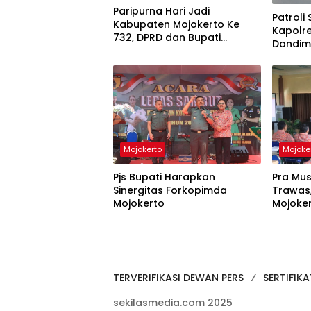
Paripurna Hari Jadi
Patroli
Kabupaten Mojokerto Ke
Kapolr
732, DPRD dan Bupati
Dandim 
Sampaikan Perolehan
Daerah 
Berbagai Prestasi
Mojokerto
Mojoke
Pjs Bupati Harapkan
Pra Mu
Sinergitas Forkopimda
Trawas,
Mojokerto
Mojoke
Pemanf
Salah K
TERVERIFIKASI DEWAN PERS
SERTIFIKA
sekilasmedia.com 2025