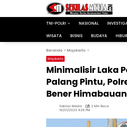
Langsung
ke
konten
TNI-POLRI
NASIONAL
INVESTIG
WISATA
BISNIS
BUDAYA
HIBU
Beranda
Mojokerto
Mojokerto
Minimalisir Laka 
Palang Pintu, Pol
Bener Himabauan
Sekilas Media
2 Min Baca
16/01/2023 4:26 PM