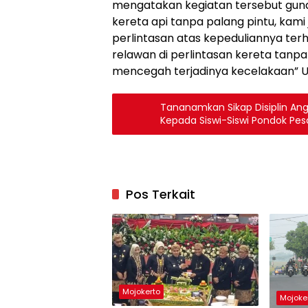
mengatakan kegiatan tersebut guna
kereta api tanpa palang pintu, kami
perlintasan atas kepeduliannya te
relawan di perlintasan kereta tanp
mencegah terjadinya kecelakaan”
Tananamkan Sikap Disiplin Ang
Pos Terkait
Mojokerto
Mojoke