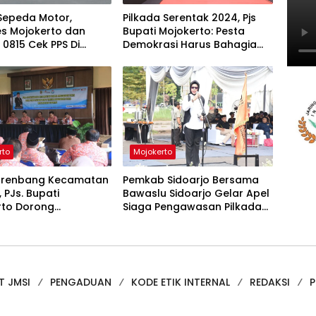
 Sepeda Motor,
Pilkada Serentak 2024, Pjs
es Mojokerto dan
Bupati Mojokerto: Pesta
0815 Cek PPS Di
Demokrasi Harus Bahagia
Terpencil
dan Rukun!
rto
Mojokerto
srenbang Kecamatan
Pemkab Sidoarjo Bersama
 PJs. Bupati
Bawaslu Sidoarjo Gelar Apel
rto Dorong
Siaga Pengawasan Pilkada
aatan Air agar Tidak
2024
elola
T JMSI
PENGADUAN
KODE ETIK INTERNAL
REDAKSI