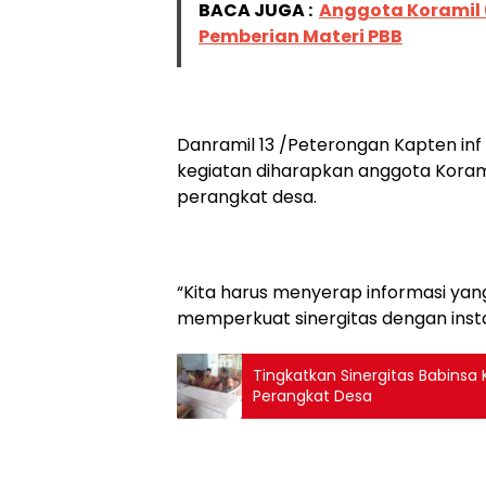
BACA JUGA :
Anggota Koramil
Pemberian Materi PBB
Danramil 13 /Peterongan Kapten in
kegiatan diharapkan anggota Korami
perangkat desa.
“Kita harus menyerap informasi yan
memperkuat sinergitas dengan instans
Tingkatkan Sinergitas Babins
Perangkat Desa