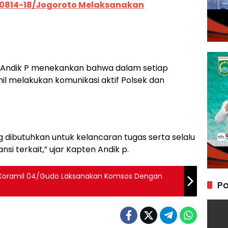
 0814-18/Jogoroto Melaksanakan
f Andik P menekankan bahwa dalam setiap
l melakukan komunikasi aktif Polsek dan
g dibutuhkan untuk kelancaran tugas serta selalu
i terkait,” ujar Kapten Andik p.
a Koramil 04/Gudo Laksanakan Komsos Dengan
Po