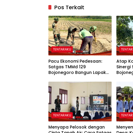
Pos Terkait
TENTARAKU
TENTA
Pacu Ekonomi Pedesaan:
Atap K
Satgas TMMd 129
Sinergi
Bojonegoro Bangun Lapak
Bojone
PKL di Rest Area Kesongo
Sulap S
Rumah 
TENTARAKU
TENTA
Menyapa Pelosok dengan
Menyema
Cinta Tanah Air: Cara Satgas
Desa: 