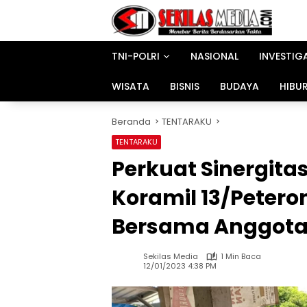
Langsung
ke
konten
TNI-POLRI
NASIONAL
INVESTIG
WISATA
BISNIS
BUDAYA
HIBU
Beranda
TENTARAKU
TENTARAKU
Perkuat Sinergitas
Koramil 13/Peter
Bersama Anggota
Sekilas Media
1 Min Baca
12/01/2023 4:38 PM