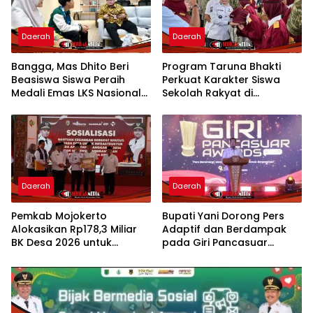
Daerah
Daerah
Bangga, Mas Dhito Beri
Program Taruna Bhakti
Beasiswa Siswa Peraih
Perkuat Karakter Siswa
Medali Emas LKS Nasional
Sekolah Rakyat di
2026
Mojokerto
Daerah
Daerah
Pemkab Mojokerto
Bupati Yani Dorong Pers
Alokasikan Rp178,3 Miliar
Adaptif dan Berdampak
BK Desa 2026 untuk
pada Giri Pancasuar
Percepat Pembangunan
Awards 2026
Infrastruktur