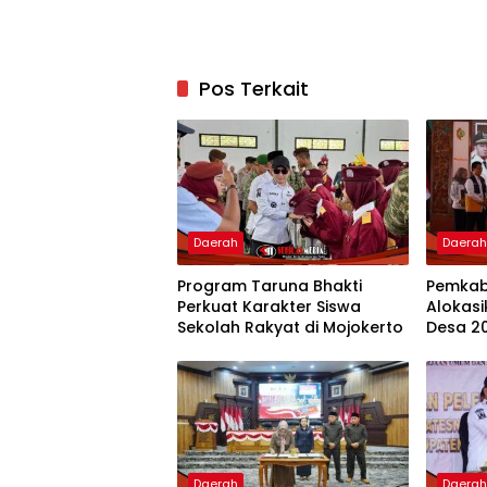
Pos Terkait
Daerah
Daera
Program Taruna Bhakti
Pemkab
Perkuat Karakter Siswa
Alokasi
Sekolah Rakyat di Mojokerto
Desa 2
Pemban
Daerah
Daera