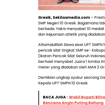
Gresik, Sekilasmedia.com
– Prest
SMP Negeri 10 Gresik. Bagaimana ti
berbeda. Yakni menyabet 10 medali 
dan kejuaraan atletik yang diadakan
Alhamdulillah Siswa siswi UPT SMPN 
pencak silat tingkat SMP se- Kabupa
(Ikatan Pencak Silat Seluruh Indonesi
berhasil menyabet Juara 1 lomba Atl
meter yang diadakan oleh MAN 2 Gre
Demikian ungkap syukur seorang Daifi,
Kepala UPT SMPN 10 Gresik.
BACA JUGA :
Wakil Bupati Bli
Bencana Angin Puting Beliung