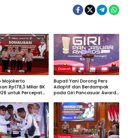
h
Daerah
 Mojokerto
Bupati Yani Dorong Pers
kan Rp178,3 Miliar BK
Adaptif dan Berdampak
026 untuk Percepat
pada Giri Pancasuar Awards
gunan Infrastruktur
2026
h
Daerah