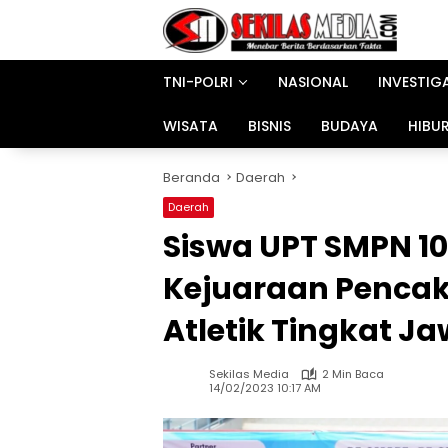
Langsung
ke
konten
TNI-POLRI
NASIONAL
INVESTIG
WISATA
BISNIS
BUDAYA
HIBU
Beranda
Daerah
Daerah
Siswa UPT SMPN 10 
Kejuaraan Pencak
Atletik Tingkat J
Sekilas Media
2 Min Baca
14/02/2023 10:17 AM