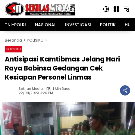
Langsung
ke
konten
TNI-POLRI
NASIONAL
INVESTIGASI
POLITIK
HUK
Beranda
POLISIKU
POLISIKU
Antisipasi Kamtibmas Jelang Hari
Raya Babinsa Gedangan Cek
Kesiapan Personel Linmas
Sekilas Media
1 Min Baca
22/04/2023 4:20 PM