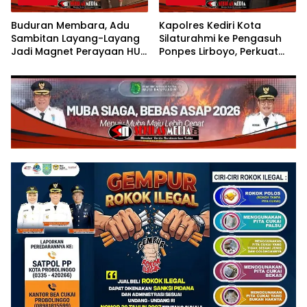
Buduran Membara, Adu
Kapolres Kediri Kota
Sambitan Layang-Layang
Silaturahmi ke Pengasuh
Jadi Magnet Perayaan HUT
Ponpes Lirboyo, Perkuat
RI ke-81
Sinergi Polri dan Ulama