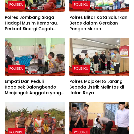
POLISIKU
POLISIKU
Polres Jombang Siaga
Polres Blitar Kota Salurkan
Hadapi Musim Kemarau,
Beras dalam Gerakan
Perkuat Sinergi Cegah
Pangan Murah
Kekeringan dan Karhutla
POLISIKU
POLISIKU
Empati Dan Peduli
Polres Mojokerto Larang
Kapolsek Balongbendo
Sepeda Listrik Melintas di
Menjenguk Anggota yang
Jalan Raya
Sakit
POLISIKU
POLISIKU