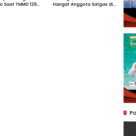
o Saat TMMD 129
Hangat Anggota Satgas di
goro Bangun
Sela TMMD 129 Bojonegoro
an Impian
Po