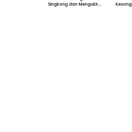
Singkong dan Mengukir
Kesong
Kebersamaan dengan
Bojone
Warga
Jembat