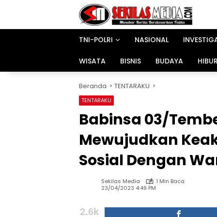
Langsung
ke
konten
TNI-POLRI
NASIONAL
INVESTIG
WISATA
BISNIS
BUDAYA
HIBU
Beranda
TENTARAKU
TENTARAKU
Babinsa 03/Tembe
Mewujudkan Keak
Sosial Dengan Wa
Sekilas Media
1 Min Baca
23/04/2023 4:49 PM
2.6k