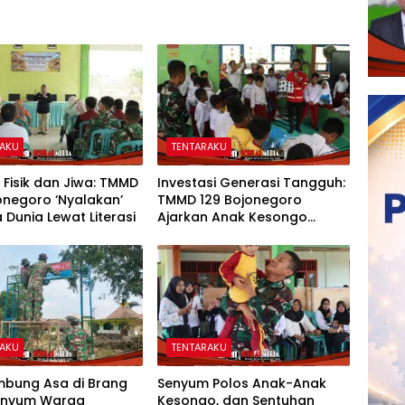
RAKU
TENTARAKU
Fisik dan Jiwa: TMMD
Investasi Generasi Tangguh:
onegoro ‘Nyalakan’
TMMD 129 Bojonegoro
 Dunia Lewat Literasi
Ajarkan Anak Kesongo
Tanggap Bencana Sejak Dini
RAKU
TENTARAKU
bung Asa di Brang
Senyum Polos Anak-Anak
Senyum Warga
Kesongo, dan Sentuhan