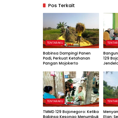
Pos Terkait
TENTARAKU
TENTA
Babinsa Dampingi Panen
Bangun 
Padi, Perkuat Ketahanan
129 Boj
Pangan Mojokerto
Jendela
TENTARAKU
TENTA
TMMD 129 Bojonegoro: Ketika
Menyam
Babinsa Kesongo Menumbuk
Etan: 