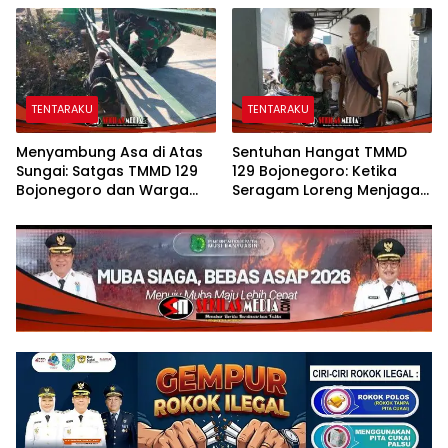
Lingkungan di Kesongo
Kesongo
TENTARAKU
TENTARAKU
Menyambung Asa di Atas
Sentuhan Hangat TMMD
Sungai: Satgas TMMD 129
129 Bojonegoro: Ketika
Bojonegoro dan Warga
Seragam Loreng Menjaga
Wujudkan Jembatan Brang
Senyum Sang Balita di
Etan
Kesongo