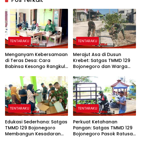
TENTARAKU
TENTARAKU
Menganyam Kebersamaan
Merajut Asa di Dusun
di Teras Desa: Cara
Krebet: Satgas TMMD 129
Babinsa Kesongo Rangkul
Bojonegoro dan Warga
Warga Sukseskan TMMD
Kompak Perkuat Drainase
129 Bojonegoro
TENTARAKU
TENTARAKU
Edukasi Sederhana: Satgas
Perkuat Ketahanan
TMMD 129 Bojonegoro
Pangan: Satgas TMMD 129
Membangun Kesadaran
Bojonegoro Pasok Ratusan
dan Karakter Peduli
Bibit Sayuran untuk Warga