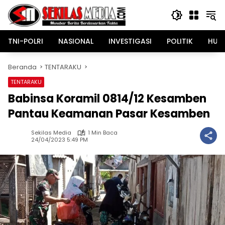
Langsung
ke
konten
TNI-POLRI
NASIONAL
INVESTIGASI
POLITIK
HUK
Beranda
TENTARAKU
TENTARAKU
Babinsa Koramil 0814/12 Kesamben
Pantau Keamanan Pasar Kesamben
Sekilas Media
1 Min Baca
24/04/2023 5:49 PM