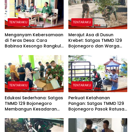
TENTARAKU
TENTARAKU
Menganyam Kebersamaan
Merajut Asa di Dusun
di Teras Desa: Cara
Krebet: Satgas TMMD 129
Babinsa Kesongo Rangkul
Bojonegoro dan Warga
Warga Sukseskan TMMD
Kompak Perkuat Drainase
129 Bojonegoro
TENTARAKU
TENTARAKU
Edukasi Sederhana: Satgas
Perkuat Ketahanan
TMMD 129 Bojonegoro
Pangan: Satgas TMMD 129
Membangun Kesadaran
Bojonegoro Pasok Ratusan
dan Karakter Peduli
Bibit Sayuran untuk Warga
Lingkungan di Kesongo
Kesongo