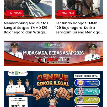
TENTARAKU
TENTARAKU
Menyambung Asa di Atas
Sentuhan Hangat TMMD
Sungai: Satgas TMMD 129
129 Bojonegoro: Ketika
Bojonegoro dan Warga
Seragam Loreng Menjaga
Wujudkan Jembatan Brang
Senyum Sang Balita di
Etan
Kesongo