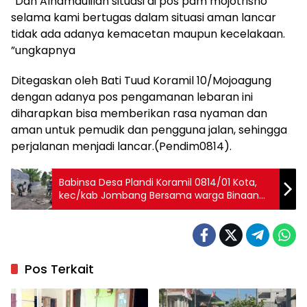
“Dan Alhamdulilah situasi di pos pam mojotrisno
selama kami bertugas dalam situasi aman lancar
tidak ada adanya kemacetan maupun kecelakaan.
”ungkapnya
Ditegaskan oleh Bati Tuud Koramil 10/Mojoagung
dengan adanya pos pengamanan lebaran ini
diharapkan bisa memberikan rasa nyaman dan
aman untuk pemudik dan pengguna jalan, sehingga
perjalanan menjadi lancar.(Pendim0814).
Babinsa Desa Plandi Koramil 0814/01 Kota,
kec/kab Jombang Bersama warga Binaan
melaksanakan Gotong Royong Pengecorqn
jalan Desa
Pos Terkait