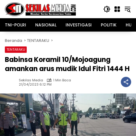
Langsung
ke
konten
TNI-POLRI
NASIONAL
INVESTIGASI
POLITIK
HUK
Beranda
TENTARAKU
TENTARAKU
Babinsa Koramil 10/Mojoagung
amankan arus mudik Idul Fitri 1444 H
Sekilas Media
1 Min Baca
21/04/2023 6:12 PM