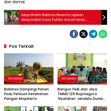
dan damai.
Kerja Bhakti Babinsa Beserta Lapisan
Masyarakat Desa Pulolor Kecamatan
Jombang Kabupaten Jombang
Pos Terkait
TENTARAKU
TENTARAKU
Babinsa Dampingi Panen
Bangun Fisik dan Jiwa:
Padi, Perkuat Ketahanan
TMMD 129 Bojonegoro
Pangan Mojokerto
‘Nyalakan’ Jendela Dunia
Lewat Literasi