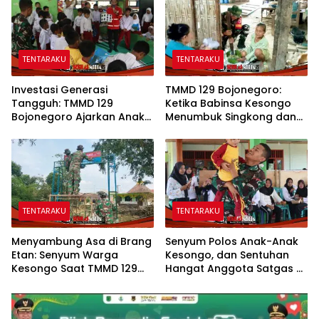
TENTARAKU
TENTARAKU
Investasi Generasi
TMMD 129 Bojonegoro:
Tangguh: TMMD 129
Ketika Babinsa Kesongo
Bojonegoro Ajarkan Anak
Menumbuk Singkong dan
Kesongo Tanggap
Mengukir Kebersamaan
Bencana Sejak Dini
dengan Warga
TENTARAKU
TENTARAKU
Menyambung Asa di Brang
Senyum Polos Anak-Anak
Etan: Senyum Warga
Kesongo, dan Sentuhan
Kesongo Saat TMMD 129
Hangat Anggota Satgas di
Bojonegoro Bangun
Sela TMMD 129 Bojonegoro
Jembatan Impian