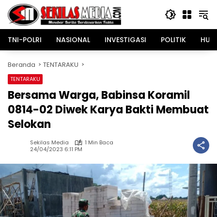
Langsung
ke
konten
TNI-POLRI
NASIONAL
INVESTIGASI
POLITIK
HUK
Beranda
TENTARAKU
TENTARAKU
Bersama Warga, Babinsa Koramil
0814-02 Diwek Karya Bakti Membuat
Selokan
Sekilas Media
1 Min Baca
24/04/2023 6:11 PM