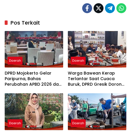
Pos Terkait
Daerah
Daerah
DPRD Mojokerto Gelar
Warga Bawean Kerap
Paripurna, Bahas
Terlantar Saat Cuaca
Perubahan APBD 2026 dan
Buruk, DPRD Gresik Dorong
Empat Ranperda
Penambahan Armada
Daerah
Daerah