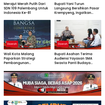
Merajut Merah Putih Dari
Bupati Yani Turun
SDN 109 Palembang Untuk
Langsung Bersihkan Pasar
Indonesia Ke-81
Krempyeng, Ingatkan
Ancaman Kemarau
Panjang
Daerah
Daerah
Wali Kota Malang
Bupati Asahan Terima
Paparkan Strategi
Audiensi Yayasan SMA
Pembangunan
Swasta Panti Budaya
Berkelanjutan di Forum
Kisaran, Apresiasi Prestasi
Nasional CNN Indonesia
Grace Natalie Sagala