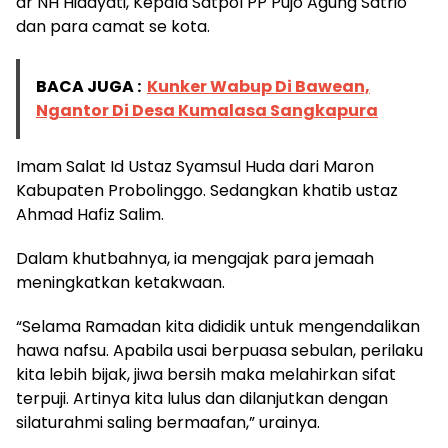
dr NH Hidayati, Kepala Satpol PP Pujo Agung Satrio
dan para camat se kota.
BACA JUGA :
Kunker Wabup Di Bawean,
Ngantor Di Desa Kumalasa Sangkapura
Imam Salat Id Ustaz Syamsul Huda dari Maron
Kabupaten Probolinggo. Sedangkan khatib ustaz
Ahmad Hafiz Salim.
Dalam khutbahnya, ia mengajak para jemaah
meningkatkan ketakwaan.
“Selama Ramadan kita dididik untuk mengendalikan
hawa nafsu. Apabila usai berpuasa sebulan, perilaku
kita lebih bijak, jiwa bersih maka melahirkan sifat
terpuji. Artinya kita lulus dan dilanjutkan dengan
silaturahmi saling bermaafan,” urainya.