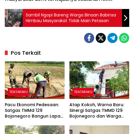
Sambil Ngopi Bareng Warga Binaan Babinsa
Himbau Masyarakat Tidak Main Petasan
Pos Terkait
TENTARAKU
TENTARAKU
Pacu Ekonomi Pedesaan:
Atap Kokoh, Warna Baru:
Satgas TMMd 129
Sinergi Satgas TMMD 129
Bojonegoro Bangun Lapak
Bojonegoro dan Warga
PKL di Rest Area Kesongo
Sulap SDN Kesongo 1 Jadi
Rumah Belajar Nyaman