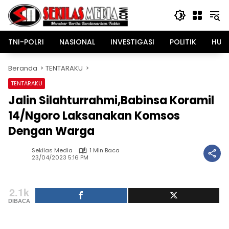
Langsung
ke
konten
TNI-POLRI
NASIONAL
INVESTIGASI
POLITIK
HUK
Beranda
TENTARAKU
TENTARAKU
Jalin Silahturrahmi,Babinsa Koramil
14/Ngoro Laksanakan Komsos
Dengan Warga
Sekilas Media
1 Min Baca
23/04/2023 5:16 PM
2.1k
DIBACA