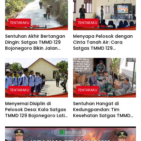
TENTARAKU
TENTARAKU
Sentuhan Akhir Bertangan
Menyapa Pelosok dengan
Dingin: Satgas TMMD 129
Cinta Tanah Air: Cara
Bojonegoro Bikin Jalan
Satgas TMMD 129
Desa Kesongo Rapi dan
Bojonegoro Menyiapkan
Aman
Pemimpin Masa Depan
TENTARAKU
TENTARAKU
Menyemai Disiplin di
Sentuhan Hangat di
Pelosok Desa: Kala Satgas
Kedungpandan: Tim
TMMD 129 Bojonegoro Latih
Kesehatan Satgas TMMD
Karakter Siswa SMPN Satu
129 Bojonegoro Mengabdi
Atap Kesongo
Tanpa Batas, Menjaga
Kesehatan Warga