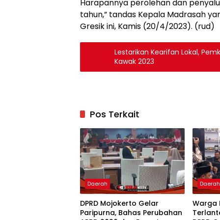
Harapannya perolehan dan penyalura
tahun,” tandas Kepala Madrasah ya
Gresik ini, Kamis (20/4/2023). (rud)
Lestarikan Kearifan Lokal, Pe
Kawak 2023
Pos Terkait
Daerah
Daera
DPRD Mojokerto Gelar
Warga 
Paripurna, Bahas Perubahan
Terlant