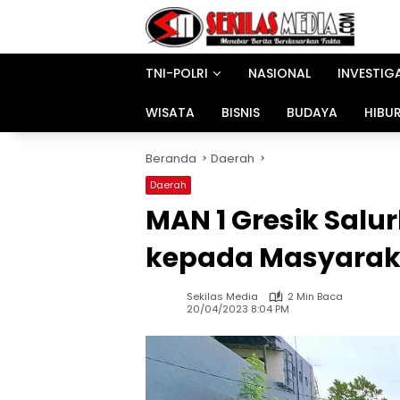
Langsung
ke
konten
TNI-POLRI
NASIONAL
INVESTIG
WISATA
BISNIS
BUDAYA
HIBU
Beranda
Daerah
Daerah
MAN 1 Gresik Salur
kepada Masyaraka
Sekilas Media
2 Min Baca
20/04/2023 8:04 PM