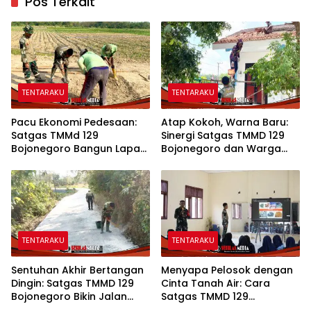
Pos Terkait
TENTARAKU
TENTARAKU
Pacu Ekonomi Pedesaan:
Atap Kokoh, Warna Baru:
Satgas TMMd 129
Sinergi Satgas TMMD 129
Bojonegoro Bangun Lapak
Bojonegoro dan Warga
PKL di Rest Area Kesongo
Sulap SDN Kesongo 1 Jadi
Rumah Belajar Nyaman
TENTARAKU
TENTARAKU
Sentuhan Akhir Bertangan
Menyapa Pelosok dengan
Dingin: Satgas TMMD 129
Cinta Tanah Air: Cara
Bojonegoro Bikin Jalan
Satgas TMMD 129
Desa Kesongo Rapi dan
Bojonegoro Menyiapkan