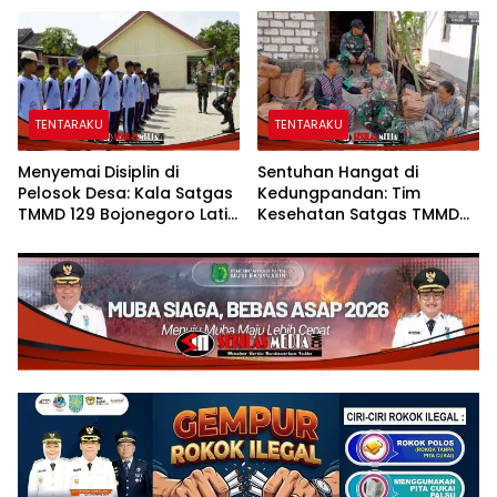
Aman
Pemimpin Masa Depan
TENTARAKU
TENTARAKU
Menyemai Disiplin di
Sentuhan Hangat di
Pelosok Desa: Kala Satgas
Kedungpandan: Tim
TMMD 129 Bojonegoro Latih
Kesehatan Satgas TMMD
Karakter Siswa SMPN Satu
129 Bojonegoro Mengabdi
Atap Kesongo
Tanpa Batas, Menjaga
Kesehatan Warga