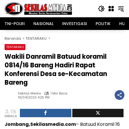
Langsung
ke
konten
TNI-POLRI
NASIONAL
INVESTIGASI
POLITIK
HUK
Beranda
TENTARAKU
TENTARAKU
Wakili Danramil Batuud koramil
0814/16 Bareng Hadiri Rapat
Konferensi Desa se-Kecamatan
Bareng
Sekilas Media
1 Min Baca
19/04/2023 4:25 PM
3.1k
DIBACA
Jombang,Sekilasmedia.com
– Batuud Koramil 16