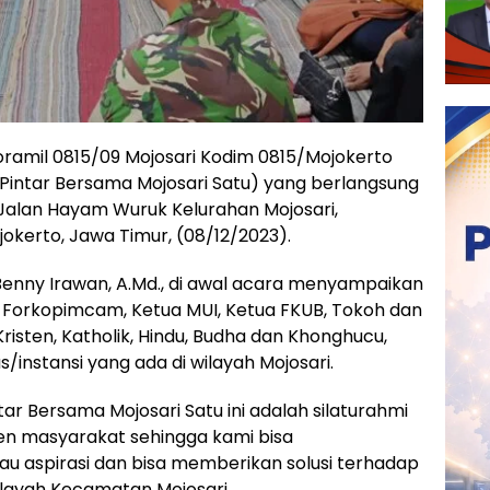
ramil 0815/09 Mojosari Kodim 0815/Mojokerto
 Pintar Bersama Mojosari Satu) yang berlangsung
 Jalan Hayam Wuruk Kelurahan Mojosari,
kerto, Jawa Timur, (08/12/2023).
 Benny Irawan, A.Md., di awal acara menyampaikan
n Forkopimcam, Ketua MUI, Ketua FKUB, Tokoh dan
isten, Katholik, Hindu, Budha dan Khonghucu,
s/instansi yang ada di wilayah Mojosari.
ar Bersama Mojosari Satu ini adalah silaturahmi
en masyarakat sehingga kami bisa
u aspirasi dan bisa memberikan solusi terhadap
ilayah Kecamatan Mojosari.