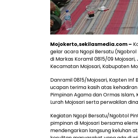
Mojokerto,sekilasmedia.com –
Ko
gelar acara Ngopi Bersatu (Ngobrol
di Markas Koramil 0815/09 Mojosari,
Kecamatan Mojosari, Kabupaten Mojo
Danramil 0815/Mojosari, Kapten Inf
ucapan terima kasih atas kehadira
Pimpinan Agama dan Ormas Islam, Kr
Lurah Mojosari serta perwakilan dina
Kegiatan Ngopi Bersatu/Ngobtol Pint
pimpinan di Mojosari bersama elem
mendengarkan langsung keluhan ata
kesulitan masyarakat yang ada di w