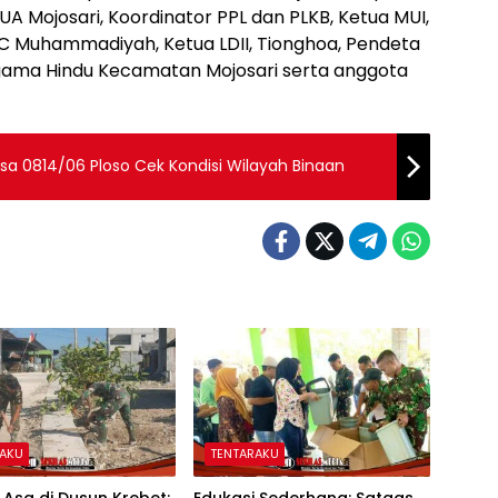
 Mojosari, Koordinator PPL dan PLKB, Ketua MUI,
C Muhammadiyah, Ketua LDII, Tionghoa, Pendeta
gama Hindu Kecamatan Mojosari serta anggota
sa 0814/06 Ploso Cek Kondisi Wilayah Binaan
RAKU
TENTARAKU