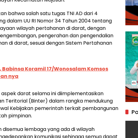
an bahwa salah satu tugas TNI AD dari 4
ng dalam UU RI Nomor 34 Tahun 2004 tentang
yaan wilayah pertahanan di darat, dengan
pengembangan, pengerahan dan pengendalian
an di darat, sesuai dengan Sistem Pertahanan
 Babinsa Koramil 17/Wonosalam Komsos
aan nya
spek darat selama ini diimplementasikan
n Teritorial (Binter) dalam rangka mendukung
gawal Kebijakan pemerintah terkait pembangunan
Po
ntah pimpinan.
disemua lembaga yang ada di wilayah
engedepankan komunikasi sehingga semua dapat