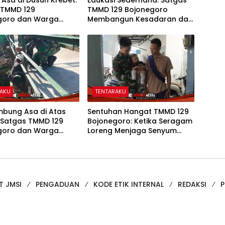
 Asa di Dusun Krebet:
Edukasi Sederhana: Satgas
 TMMD 129
TMMD 129 Bojonegoro
goro dan Warga
Membangun Kesadaran dan
 Perkuat Drainase
Karakter Peduli Lingkungan
di Kesongo
RAKU
TENTARAKU
bung Asa di Atas
Sentuhan Hangat TMMD 129
 Satgas TMMD 129
Bojonegoro: Ketika Seragam
goro dan Warga
Loreng Menjaga Senyum
an Jembatan Brang
Sang Balita di Kesongo
T JMSI
PENGADUAN
KODE ETIK INTERNAL
REDAKSI