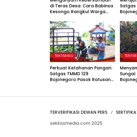
Menganyam Kebersamaan
Merajut
di Teras Desa: Cara Babinsa
Satgas
Kesongo Rangkul Warga
Bojone
Sukseskan TMMD 129
Kompak
Bojonegoro
TENTARAKU
TENTA
Perkuat Ketahanan Pangan:
Menyam
Satgas TMMD 129
Sungai:
Bojonegoro Pasok Ratusan
Bojone
Bibit Sayuran untuk Warga
Wujudk
Kesongo
Etan
TERVERIFIKASI DEWAN PERS
SERTIFIKA
sekilasmedia.com 2025