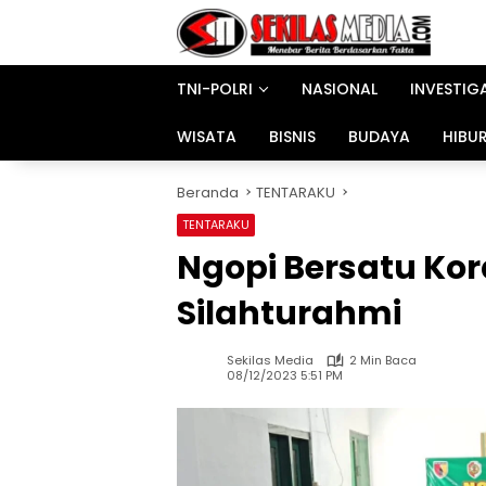
Langsung
ke
konten
TNI-POLRI
NASIONAL
INVESTIG
WISATA
BISNIS
BUDAYA
HIBU
Beranda
TENTARAKU
TENTARAKU
Ngopi Bersatu Kor
Silahturahmi
Sekilas Media
2 Min Baca
08/12/2023 5:51 PM