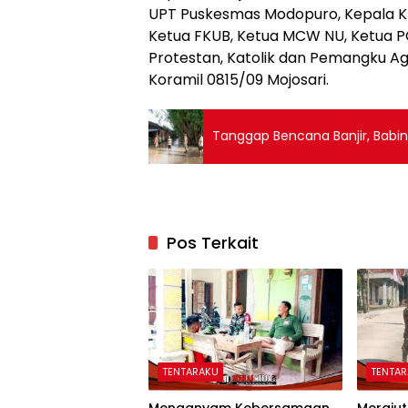
UPT Puskesmas Modopuro, Kepala KUA
Ketua FKUB, Ketua MCW NU, Ketua P
Protestan, Katolik dan Pemangku A
Koramil 0815/09 Mojosari.
Tanggap Bencana Banjir, Babin
Pos Terkait
TENTARAKU
TENTA