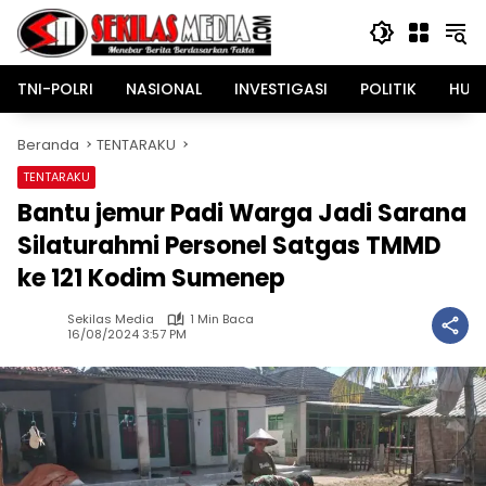
Langsung
ke
konten
TNI-POLRI
NASIONAL
INVESTIGASI
POLITIK
HUK
Beranda
TENTARAKU
TENTARAKU
Bantu jemur Padi Warga Jadi Sarana
Silaturahmi Personel Satgas TMMD
ke 121 Kodim Sumenep
Sekilas Media
1 Min Baca
16/08/2024 3:57 PM