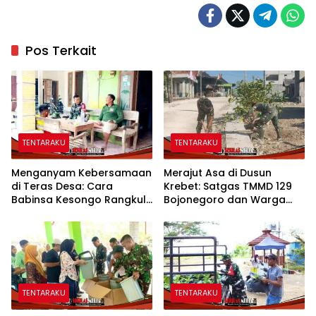
Pos Terkait
TENTARAKU
TENTARAKU
Menganyam Kebersamaan
Merajut Asa di Dusun
di Teras Desa: Cara
Krebet: Satgas TMMD 129
Babinsa Kesongo Rangkul
Bojonegoro dan Warga
Warga Sukseskan TMMD
Kompak Perkuat Drainase
129 Bojonegoro
TENTARAKU
TENTARAKU