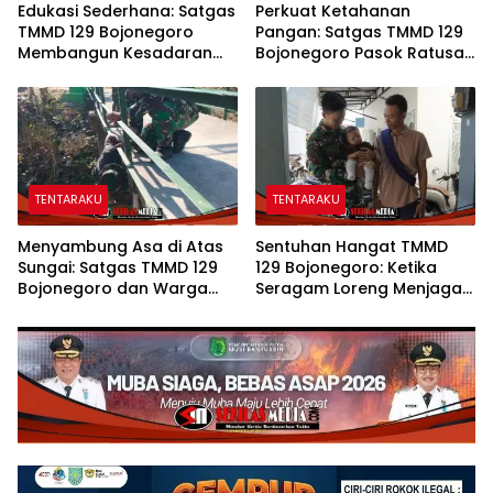
Edukasi Sederhana: Satgas
Perkuat Ketahanan
TMMD 129 Bojonegoro
Pangan: Satgas TMMD 129
Membangun Kesadaran
Bojonegoro Pasok Ratusan
dan Karakter Peduli
Bibit Sayuran untuk Warga
Lingkungan di Kesongo
Kesongo
TENTARAKU
TENTARAKU
Menyambung Asa di Atas
Sentuhan Hangat TMMD
Sungai: Satgas TMMD 129
129 Bojonegoro: Ketika
Bojonegoro dan Warga
Seragam Loreng Menjaga
Wujudkan Jembatan Brang
Senyum Sang Balita di
Etan
Kesongo