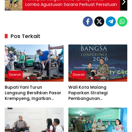
Lomba Agustusan Sarana Perkuat Persatuan
Pos Terkait
Daerah
Daerah
Bupati Yani Turun
Wali Kota Malang
Langsung Bersihkan Pasar
Paparkan Strategi
Krempyeng, Ingatkan
Pembangunan
Ancaman Kemarau
Berkelanjutan di Forum
Panjang
Nasional CNN Indonesia