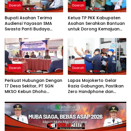
Daerah
Daerah
Bupati Asahan Terima
Ketua TP PKK Kabupaten
Audiensi Yayasan SMA
Asahan Serahkan Bantuan
Swasta Panti Budaya
untuk Dorong Kemajuan
Kisaran, Apresiasi Prestasi
Usaha Poklak Kelurahan
Grace Natalie Sagala
Sentang
Daerah
Daerah
Perkuat Hubungan Dengan
Lapas Mojokerto Gelar
17 Desa Sekitar, PT SGN
Razia Gabungan, Pastikan
MKSO Kebun Dhoho
Zero Handphone dan
Kembali Salurkan Bantuan
Narkoba
Gula