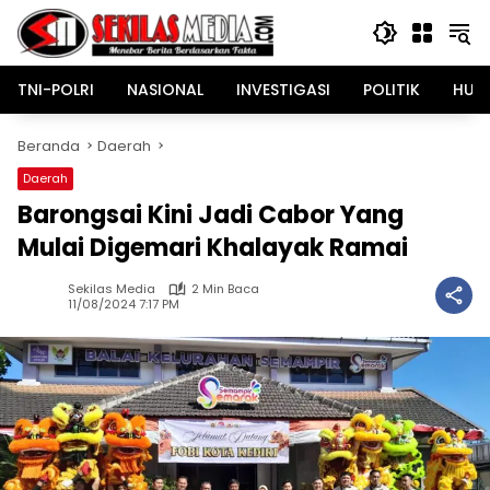
Langsung
ke
konten
TNI-POLRI
NASIONAL
INVESTIGASI
POLITIK
HUK
Beranda
Daerah
Daerah
Barongsai Kini Jadi Cabor Yang
Mulai Digemari Khalayak Ramai
Sekilas Media
2 Min Baca
11/08/2024 7:17 PM