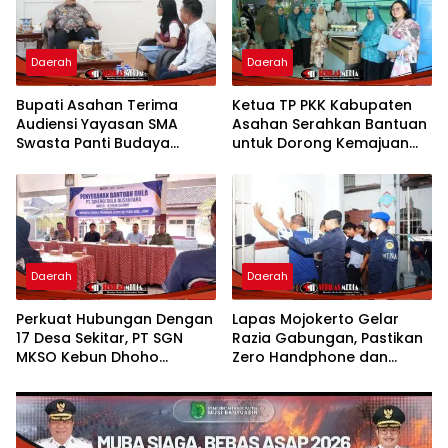
Daerah
Daerah
Bupati Asahan Terima
Ketua TP PKK Kabupaten
Audiensi Yayasan SMA
Asahan Serahkan Bantuan
Swasta Panti Budaya
untuk Dorong Kemajuan
Kisaran, Apresiasi Prestasi
Usaha Poklak Kelurahan
Grace Natalie Sagala
Sentang
Daerah
Daerah
Perkuat Hubungan Dengan
Lapas Mojokerto Gelar
17 Desa Sekitar, PT SGN
Razia Gabungan, Pastikan
MKSO Kebun Dhoho
Zero Handphone dan
Kembali Salurkan Bantuan
Narkoba
Gula