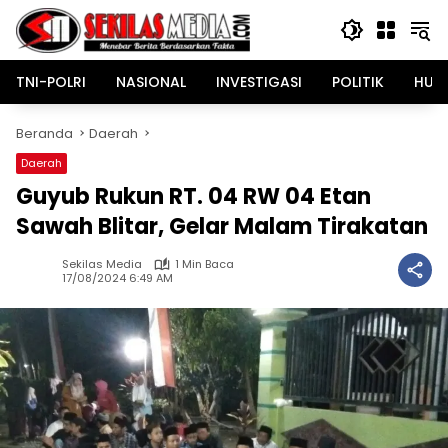
Langsung
ke
konten
TNI-POLRI
NASIONAL
INVESTIGASI
POLITIK
HUK
Beranda
Daerah
Daerah
Guyub Rukun RT. 04 RW 04 Etan
Sawah Blitar, Gelar Malam Tirakatan
Sekilas Media
1 Min Baca
17/08/2024 6:49 AM