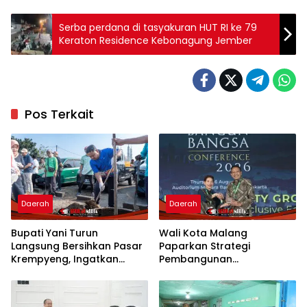
Serba perdana di tasyakuran HUT RI ke 79
Keraton Residence Kebonagung Jember
Pos Terkait
Daerah
Daerah
Bupati Yani Turun
Wali Kota Malang
Langsung Bersihkan Pasar
Paparkan Strategi
Krempyeng, Ingatkan
Pembangunan
Ancaman Kemarau
Berkelanjutan di Forum
Panjang
Nasional CNN Indonesia