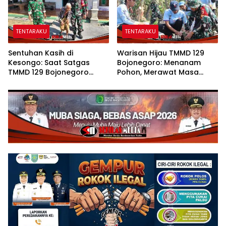
TENTARAKU
TENTARAKU
Sentuhan Kasih di
Warisan Hijau TMMD 129
Kesongo: Saat Satgas
Bojonegoro: Menanam
TMMD 129 Bojonegoro
Pohon, Merawat Masa
Merangkul Mbah Kasidah
Depan Desa Kesongo
Menatap Rumah Baru Anak
Tercinta