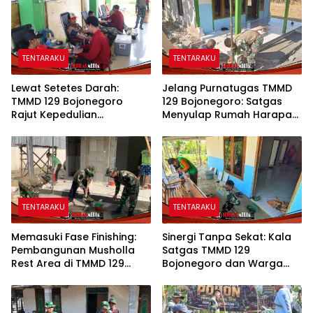
TENTARAKU
TENTARAKU
Lewat Setetes Darah:
Jelang Purnatugas TMMD
TMMD 129 Bojonegoro
129 Bojonegoro: Satgas
Rajut Kepedulian
Menyulap Rumah Harapan
Kemanusiaan di Desa
Mbah Kasiman Menjadi
Kesongo
Hunian Layak dan Nyaman
TENTARAKU
TENTARAKU
Memasuki Fase Finishing:
Sinergi Tanpa Sekat: Kala
Pembangunan Musholla
Satgas TMMD 129
Rest Area di TMMD 129
Bojonegoro dan Warga
Bojonegoro Tahap Pasang
Kesongo Bahu-Membahu
Keramik dan Pengecatan
Merajut Asa Ibu Jasmiati
Teras