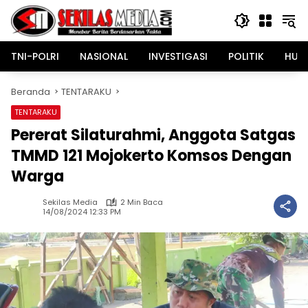
Langsung
ke
konten
TNI-POLRI
NASIONAL
INVESTIGASI
POLITIK
HUK
Beranda
TENTARAKU
TENTARAKU
Pererat Silaturahmi, Anggota Satgas
TMMD 121 Mojokerto Komsos Dengan
Warga
Sekilas Media
2 Min Baca
14/08/2024 12:33 PM