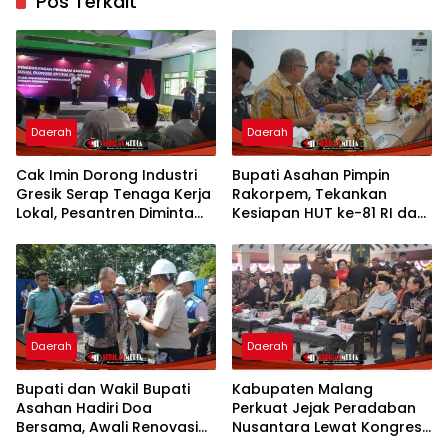
Pos Terkait
Daerah
Daerah
Cak Imin Dorong Industri
Bupati Asahan Pimpin
Gresik Serap Tenaga Kerja
Rakorpem, Tekankan
Lokal, Pesantren Diminta
Kesiapan HUT ke-81 RI dan
Jadi Pusat Pemberdayaan
Penyusunan Program
Prioritas 2027
Daerah
Daerah
Bupati dan Wakil Bupati
Kabupaten Malang
Asahan Hadiri Doa
Perkuat Jejak Peradaban
Bersama, Awali Renovasi
Nusantara Lewat Kongres
Gedung Kantor Imigrasi
Kebudayaan