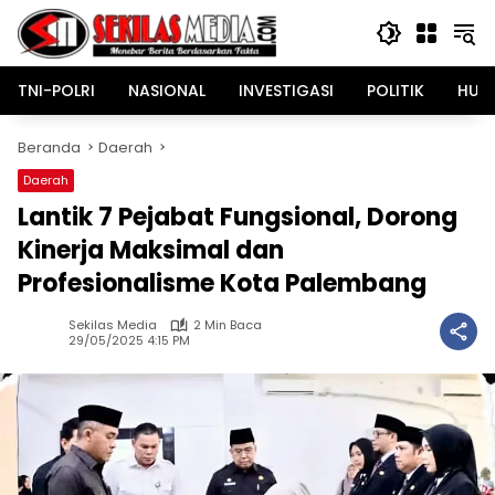
Langsung
ke
konten
TNI-POLRI
NASIONAL
INVESTIGASI
POLITIK
HUK
Beranda
Daerah
Daerah
Lantik 7 Pejabat Fungsional, Dorong
Kinerja Maksimal dan
Profesionalisme Kota Palembang
Sekilas Media
2 Min Baca
29/05/2025 4:15 PM