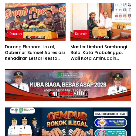
Daerah
Daerah
Dorong Ekonomi Lokal,
Master Limbad Sambangi
Gubernur Sumsel Apresiasi
Balai Kota Probolinggo,
Kehadiran Lestari Resto
Wali Kota Aminuddin
Dengan Promo Grand
Sambut Hangat Kunjungan
Opening 50%
Silaturahmi