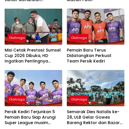
Peringatan HUT ke-81
Kemerdekaan RI di
Kabupaten Mojokerto
Olahraga
Olahraga
Misi Cetak Prestasi: Sumsel
Pemain Baru Terus
Cup 2026 Dibuka, HD
Didatangkan Perkuat
Ingatkan Pentingnya
Team Persik Kediri
Rekrutmen Dini
Olahraga
Olahraga
Persik Kediri Terjunkan 5
Semarak Dies Natalis ke-
Pemain Baru Siap Arungi
28, ULB Gelar Gowes
Super League musim
Bareng Rektor dan Bazar
2026/2027
UMKM