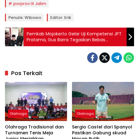
porprov IX Jatim
Penulis: Wibowo
Editor: Erik
Pemkab Mojokerto Gelar Uji Kompetensi JPT
Pratama, Gus Barra Tegaskan Bebas
Transaksional
Pos Terkait
Olahraga
Olahraga
Olahraga Tradisional dan
Sergio Castel dari Spanyol
Turnamen Tenis Meja
Pastikan Gabung skuad
Junior Meriahkan
Macan Putih