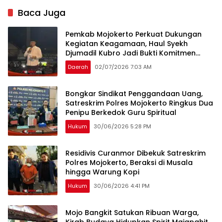
Baca Juga
Pemkab Mojokerto Perkuat Dukungan
Kegiatan Keagamaan, Haul Syekh
Djumadil Kubro Jadi Bukti Komitmen
Pemda
Daerah
02/07/2026 7:03 AM
Bongkar Sindikat Penggandaan Uang,
Satreskrim Polres Mojokerto Ringkus Dua
Penipu Berkedok Guru Spiritual
Hukum
30/06/2026 5:28 PM
Residivis Curanmor Dibekuk Satreskrim
Polres Mojokerto, Beraksi di Musala
hingga Warung Kopi
Hukum
30/06/2026 4:41 PM
Mojo Bangkit Satukan Ribuan Warga,
Kirab Budaya Hidupkan Spirit Majapahit