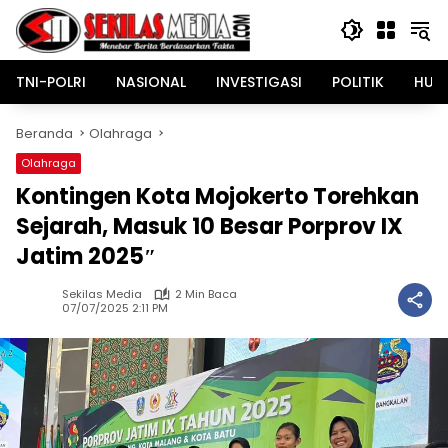
Langsung
ke
konten
TNI-POLRI
NASIONAL
INVESTIGASI
POLITIK
HUK
Beranda
Olahraga
Olahraga
Kontingen Kota Mojokerto Torehkan
Sejarah, Masuk 10 Besar Porprov IX
Jatim 2025″
Sekilas Media
2 Min Baca
07/07/2025 2:11 PM