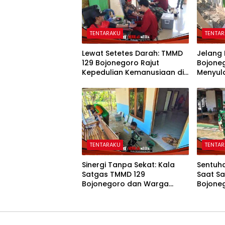
TENTARAKU
TENTA
Lewat Setetes Darah: TMMD
Jelang
129 Bojonegoro Rajut
Bojone
Kepedulian Kemanusiaan di
Menyul
Desa Kesongo
Mbah K
Hunian
TENTARAKU
TENTA
Sinergi Tanpa Sekat: Kala
Sentuha
Satgas TMMD 129
Saat S
Bojonegoro dan Warga
Bojone
Kesongo Bahu-Membahu
Kasida
Merajut Asa Ibu Jasmiati
Baru An