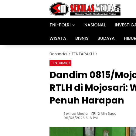
Langsung
ke
konten
TNI-POLRI
NASIONAL
INVESTIG
WISATA
BISNIS
BUDAYA
HIBU
Beranda
TENTARAKU
TENTARAKU
Dandim 0815/Mojo
RTLH di Mojosari:
Penuh Harapan
Sekilas Media
2 Min Baca
06/08/2025 5:16 PM