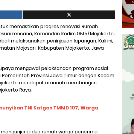
ntuk memastikan progres renovasi Rumah
 sesuai rencana, Komandan Kodim 0815/Mojokerto,
, kembali melaksanakan peninjauan lapangan. Kali ini,
amatan Mojosari, Kabupaten Mojokerto, Jawa
i upaya mengawal pelaksanaan program sosial
ra Pemerintah Provinsi Jawa Timur dengan Kodam
/Mojokerto mendapat amanah membangun
ojokerto Raya.
ibunyikan TNI Satgas TMMD 107, Warga
m mengunjungi dua rumah warga penerima