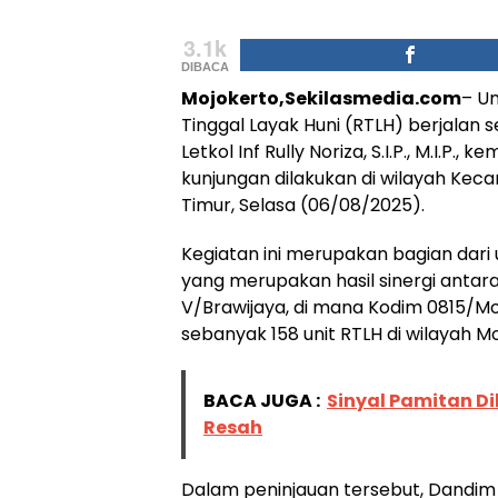
3.1k
DIBACA
Mojokerto,Sekilasmedia.com
– U
Tinggal Layak Huni (RTLH) berjalan
Letkol Inf Rully Noriza, S.I.P., M.I.P.
kunjungan dilakukan di wilayah Kec
Timur, Selasa (06/08/2025).
Kegiatan ini merupakan bagian dar
yang merupakan hasil sinergi anta
V/Brawijaya, di mana Kodim 0815
sebanyak 158 unit RTLH di wilayah M
BACA JUGA :
Sinyal Pamitan D
Resah
Dalam peninjauan tersebut, Dandi