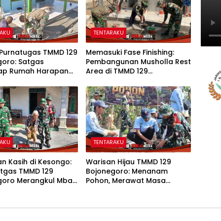
RAKU
TENTARAKU
 Purnatugas TMMD 129
Memasuki Fase Finishing:
goro: Satgas
Pembangunan Musholla Rest
ap Rumah Harapan
Area di TMMD 129
asiman Menjadi
Bojonegoro Tahap Pasang
 Layak dan Nyaman
Keramik dan Pengecatan
Teras
RAKU
TENTARAKU
n Kasih di Kesongo:
Warisan Hijau TMMD 129
atgas TMMD 129
Bojonegoro: Menanam
goro Merangkul Mbah
Pohon, Merawat Masa
h Menatap Rumah
Depan Desa Kesongo
ak Tercinta