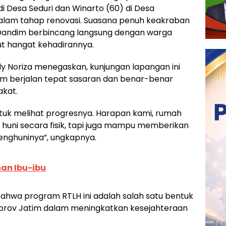
 di Desa Seduri dan Winarto (60) di Desa
dalam tahap renovasi. Suasana penuh keakraban
Dandim berbincang langsung dengan warga
 hangat kehadirannya.
ly Noriza menegaskan, kunjungan lapangan ini
m berjalan tepat sasaran dan benar-benar
akat.
ntuk melihat progresnya. Harapan kami, rumah
ak huni secara fisik, tapi juga mampu memberikan
enghuninya”, ungkapnya.
ihan Ibu-ibu
ahwa program RTLH ini adalah salah satu bentuk
prov Jatim dalam meningkatkan kesejahteraan