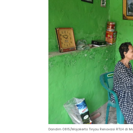
Dandim 0815/Mojokerto Tinjau Renovasi RTLH di Mo