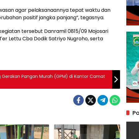
wasan agar pelaksanaannya tepat waktu dan
bahan positif jangka panjang”, tegasnya.
giatan tersebut Danramil 0815/09 Mojosari
Ter Lettu Cba Dodik Satriyo Nugroho, serta
ng Gerakan Pangan Murah (GPM) di Kantor Camat
Po