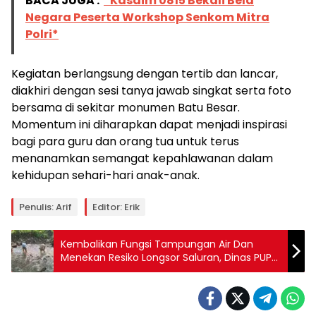
BACA JUGA :
*Kasdim 0815 Bekali Bela
Negara Peserta Workshop Senkom Mitra
Polri*
Kegiatan berlangsung dengan tertib dan lancar,
diakhiri dengan sesi tanya jawab singkat serta foto
bersama di sekitar monumen Batu Besar.
Momentum ini diharapkan dapat menjadi inspirasi
bagi para guru dan orang tua untuk terus
menanamkan semangat kepahlawanan dalam
kehidupan sehari-hari anak-anak.
Penulis: Arif
Editor: Erik
Kembalikan Fungsi Tampungan Air Dan
Menekan Resiko Longsor Saluran, Dinas PUPR
Kota Kediri Rehabilitasi Talud Sungai