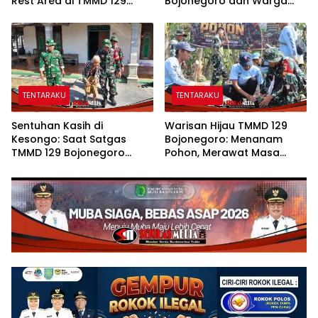
Rest Area di TMMD 129
Bojonegoro dan Warga
Bojonegoro Tahap Pasang
Kesongo Bahu-Membahu
Keramik dan Pengecatan
Merajut Asa Ibu Jasmiati
Teras
TENTARAKU
TENTARAKU
Sentuhan Kasih di
Warisan Hijau TMMD 129
Kesongo: Saat Satgas
Bojonegoro: Menanam
TMMD 129 Bojonegoro
Pohon, Merawat Masa
Merangkul Mbah Kasidah
Depan Desa Kesongo
Menatap Rumah Baru Anak
Tercinta