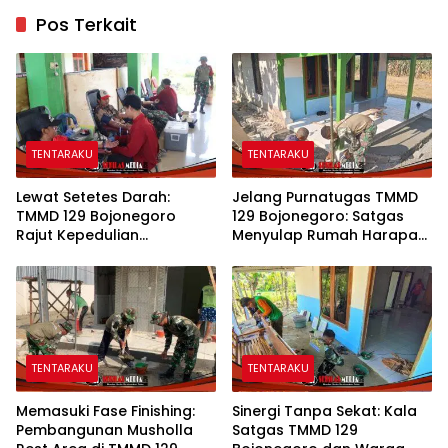
Pos Terkait
TENTARAKU
TENTARAKU
Lewat Setetes Darah:
Jelang Purnatugas TMMD
TMMD 129 Bojonegoro
129 Bojonegoro: Satgas
Rajut Kepedulian
Menyulap Rumah Harapan
Kemanusiaan di Desa
Mbah Kasiman Menjadi
Kesongo
Hunian Layak dan Nyaman
TENTARAKU
TENTARAKU
Memasuki Fase Finishing:
Sinergi Tanpa Sekat: Kala
Pembangunan Musholla
Satgas TMMD 129