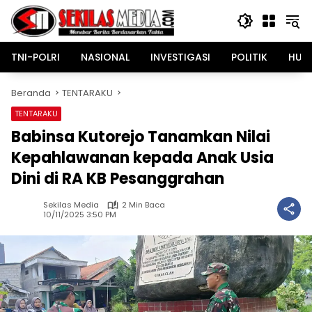
Langsung
ke
konten
TNI-POLRI
NASIONAL
INVESTIGASI
POLITIK
HUK
Beranda
TENTARAKU
TENTARAKU
Babinsa Kutorejo Tanamkan Nilai
Kepahlawanan kepada Anak Usia
Dini di RA KB Pesanggrahan
Sekilas Media
2 Min Baca
10/11/2025 3:50 PM