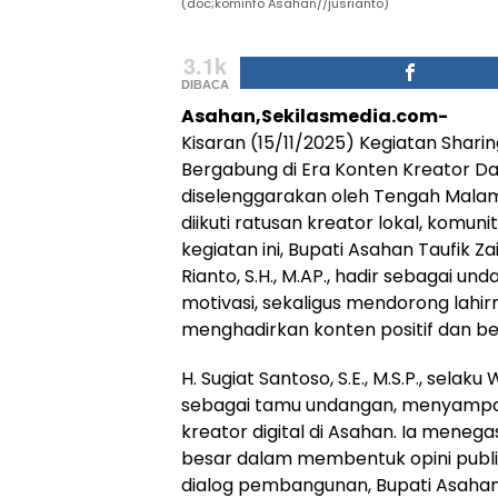
(doc;kominfo Asahan//jusrianto)
3.1k
DIBACA
Asahan,Sekilasmedia.com-
Kisaran (15/11/2025) Kegiatan Shar
Bergabung di Era Konten Kreator D
diselenggarakan oleh Tengah Malam 
diikuti ratusan kreator lokal, komuni
kegiatan ini, Bupati Asahan Taufik Zai
Rianto, S.H., M.AP., hadir sebagai
motivasi, sekaligus mendorong lahi
menghadirkan konten positif dan b
H. Sugiat Santoso, S.E., M.S.P., selaku
sebagai tamu undangan, menyampai
kreator digital di Asahan. Ia mene
besar dalam membentuk opini publik
dialog pembangunan, Bupati Asaha