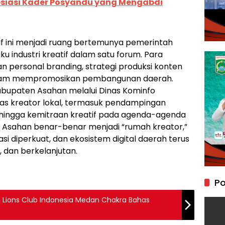
siasi Kader Posyandu yang Mengabdi
if ini menjadi ruang bertemunya pemerintah
u industri kreatif dalam satu forum. Para
 personal branding, strategi produksi konten
 dalam mempromosikan pembangunan daerah.
Kabupaten Asahan melalui Dinas Kominfo
s kreator lokal, termasuk pendampingan
, hingga kemitraan kreatif pada agenda-agenda
 Asahan benar-benar menjadi “rumah kreator,”
si diperkuat, dan ekosistem digital daerah terus
 dan berkelanjutan.
Po
i Lions Club Indonesia Medan Chakra Bahas