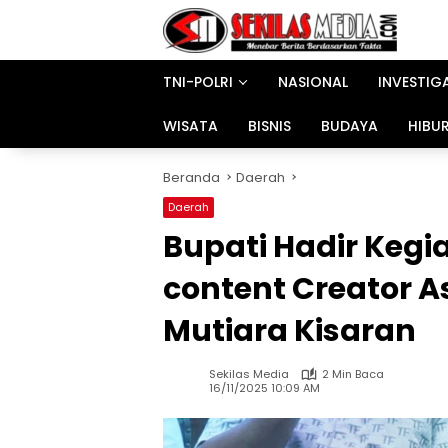
Langsung
ke
konten
TNI-POLRI
NASIONAL
INVESTIG
WISATA
BISNIS
BUDAYA
HIBU
Beranda
Daerah
Daerah
Bupati Hadir Kegi
content Creator 
Mutiara Kisaran
Sekilas Media
2 Min Baca
16/11/2025 10:09 AM