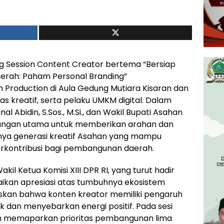
ing Session Content Creator bertema “Bersiap
aerah: Paham Personal Branding”
Production di Aula Gedung Mutiara Kisaran dan
tas kreatif, serta pelaku UMKM digital. Dalam
nal Abidin, S.Sos., M.Si., dan Wakil Bupati Asahan
 undangan utama untuk memberikan arahan dan
rnya generasi kreatif Asahan yang mampu
erkontribusi bagi pembangunan daerah.
 Wakil Ketua Komisi XIII DPR RI, yang turut hadir
kan apresiasi atas tumbuhnya ekosistem
gaskan bahwa konten kreator memiliki pengaruh
 dan menyebarkan energi positif. Pada sesi
n memaparkan prioritas pembangunan lima