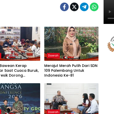
h
Daerah
Bawean Kerap
Merajut Merah Putih Dari SDN
ar Saat Cuaca Buruk,
109 Palembang Untuk
resik Dorong
Indonesia Ke-81
bahan Armada
h
Daerah