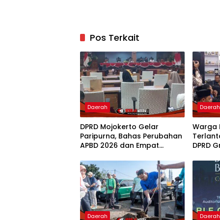
Pos Terkait
Daerah
Daera
DPRD Mojokerto Gelar
Warga 
Paripurna, Bahas Perubahan
Terlant
APBD 2026 dan Empat
DPRD G
Ranperda
Penam
Daerah
Daera