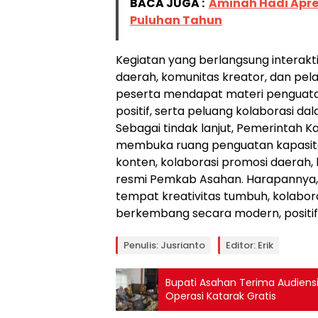
BACA JUGA :
Aminah Hadi Apre
Puluhan Tahun
Kegiatan yang berlangsung interakt
daerah, komunitas kreator, dan pelak
peserta mendapat materi penguatan
positif, serta peluang kolaborasi
Sebagai tindak lanjut, Pemerintah 
membuka ruang penguatan kapasita
konten, kolaborasi promosi daerah
resmi Pemkab Asahan. Harapannya,
tempat kreativitas tumbuh, kolabora
berkembang secara modern, positif,
Penulis: Jusrianto
Editor: Erik
Bupati Asahan Terima Audiens
Operasi Katarak Gratis