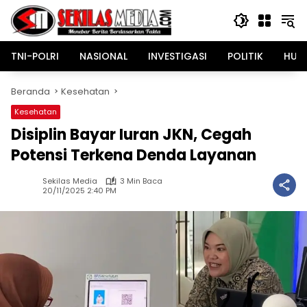
Langsung
ke
konten
TNI-POLRI
NASIONAL
INVESTIGASI
POLITIK
HUK
Beranda
Kesehatan
Kesehatan
Disiplin Bayar Iuran JKN, Cegah
Potensi Terkena Denda Layanan
Sekilas Media
3 Min Baca
20/11/2025 2:40 PM