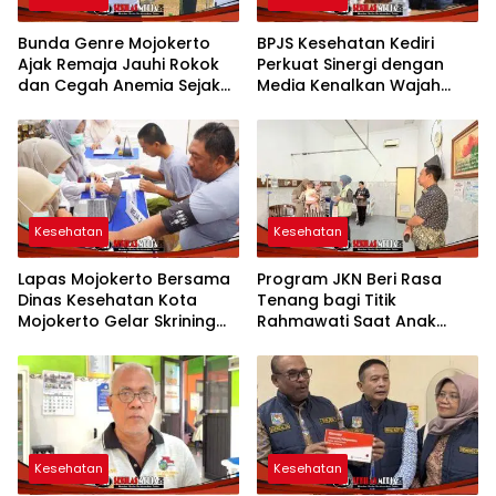
Bunda Genre Mojokerto
BPJS Kesehatan Kediri
Ajak Remaja Jauhi Rokok
Perkuat Sinergi dengan
dan Cegah Anemia Sejak
Media Kenalkan Wajah
Dini
Baru JKN: Lebih Informatif,
Lebih Fleksibel, dan
Berkelanjutan
Kesehatan
Kesehatan
Lapas Mojokerto Bersama
Program JKN Beri Rasa
Dinas Kesehatan Kota
Tenang bagi Titik
Mojokerto Gelar Skrining
Rahmawati Saat Anak
TBC Menggunakan X-Ray
Sakit
bagi Warga Binaan
Kesehatan
Kesehatan