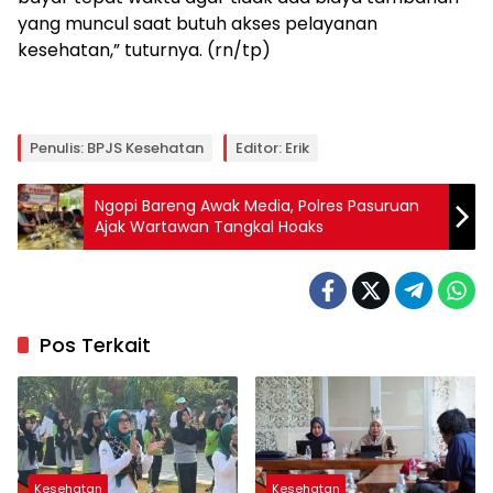
yang muncul saat butuh akses pelayanan
kesehatan,” tuturnya. (rn/tp)
Penulis: BPJS Kesehatan
Editor: Erik
Ngopi Bareng Awak Media, Polres Pasuruan
Ajak Wartawan Tangkal Hoaks
Pos Terkait
Kesehatan
Kesehatan