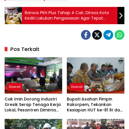
Bansos PKH Plus Tahap 4 Cair, Dinsos Kota
Kediri Lakukan Pengawasan Agar Tepat
Sasaran
Pos Terkait
Daerah
Daerah
Cak Imin Dorong Industri
Bupati Asahan Pimpin
Gresik Serap Tenaga Kerja
Rakorpem, Tekankan
Lokal, Pesantren Diminta
Kesiapan HUT ke-81 RI dan
Jadi Pusat Pemberdayaan
Penyusunan Program
Prioritas 2027