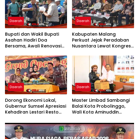
Daerah
Daerah
Bupati dan Wakil Bupati
Kabupaten Malang
Asahan Hadiri Doa
Perkuat Jejak Peradaban
Bersama, Awali Renovasi
Nusantara Lewat Kongres
Gedung Kantor Imigrasi
Kebudayaan
Daerah
Daerah
Dorong Ekonomi Lokal,
Master Limbad Sambangi
Gubernur Sumsel Apresiasi
Balai Kota Probolinggo,
Kehadiran Lestari Resto
Wali Kota Aminuddin
Dengan Promo Grand
Sambut Hangat Kunjungan
Opening 50%
Silaturahmi