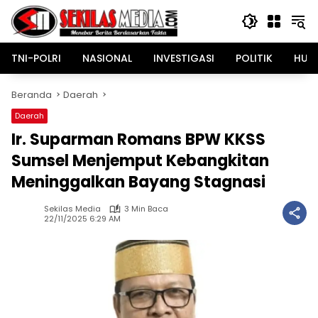
Langsung
ke
konten
TNI-POLRI
NASIONAL
INVESTIGASI
POLITIK
HUK
Beranda
Daerah
Daerah
Ir. Suparman Romans BPW KKSS
Sumsel Menjemput Kebangkitan
Meninggalkan Bayang Stagnasi
Sekilas Media
3 Min Baca
22/11/2025 6:29 AM