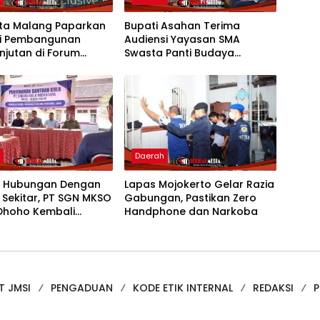
ota Malang Paparkan
Bupati Asahan Terima
gi Pembangunan
Audiensi Yayasan SMA
njutan di Forum
Swasta Panti Budaya
al CNN Indonesia
Kisaran, Apresiasi Prestasi
Grace Natalie Sagala
h
Daerah
t Hubungan Dengan
Lapas Mojokerto Gelar Razia
 Sekitar, PT SGN MKSO
Gabungan, Pastikan Zero
Dhoho Kembali
Handphone dan Narkoba
an Bantuan Gula
T JMSI
PENGADUAN
KODE ETIK INTERNAL
REDAKSI