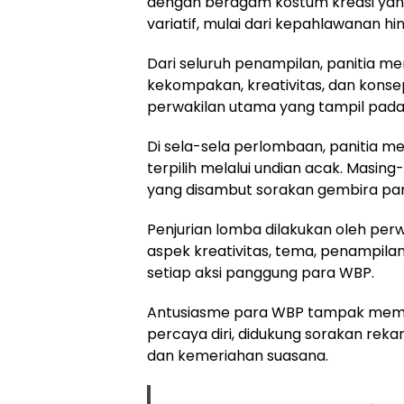
dengan beragam kostum kreasi yang
variatif, mulai dari kepahlawanan hi
Dari seluruh penampilan, panitia 
kekompakan, kreativitas, dan konse
perwakilan utama yang tampil pada s
Di sela-sela perlombaan, panitia m
terpilih melalui undian acak. Masin
yang disambut sorakan gembira par
Penjurian lomba dilakukan oleh perw
aspek kreativitas, tema, penampila
setiap aksi panggung para WBP.
Antusiasme para WBP tampak memu
percaya diri, didukung sorakan r
dan kemeriahan suasana.