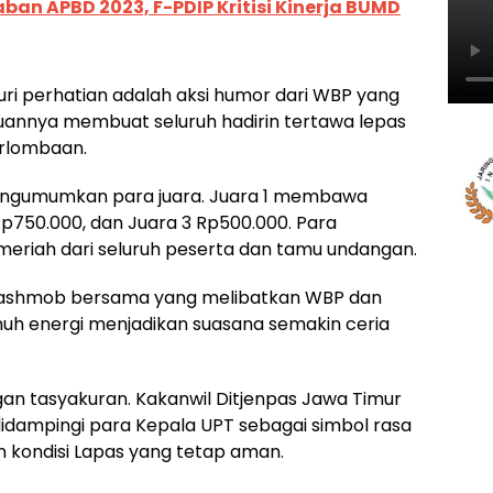
an APBD 2023, F-PDIP Kritisi Kinerja BUMD
ri perhatian adalah aksi humor dari WBP yang
ucuannya membuat seluruh hadirin tertawa lepas
erlombaan.
engumumkan para juara. Juara 1 membawa
Rp750.000, dan Juara 3 Rp500.000. Para
riah dari seluruh peserta dan tamu undangan.
 flashmob bersama yang melibatkan WBP dan
h energi menjadikan suasana semakin ceria
gan tasyakuran. Kakanwil Ditjenpas Jawa Timur
ampingi para Kepala UPT sebagai simbol rasa
n kondisi Lapas yang tetap aman.