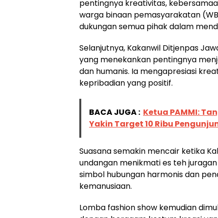
pentingnya kreativitas, kebersamaa
warga binaan pemasyarakatan (WBP
dukungan semua pihak dalam mendo
Selanjutnya, Kakanwil Ditjenpas J
yang menekankan pentingnya menja
dan humanis. Ia mengapresiasi kre
kepribadian yang positif.
BACA JUGA :
Ketua PAMMI: Tan
Yakin Target 10 Ribu Pengunju
Suasana semakin mencair ketika Kaka
undangan menikmati es teh juragan
simbol hubungan harmonis dan pen
kemanusiaan.
Lomba fashion show kemudian dimula