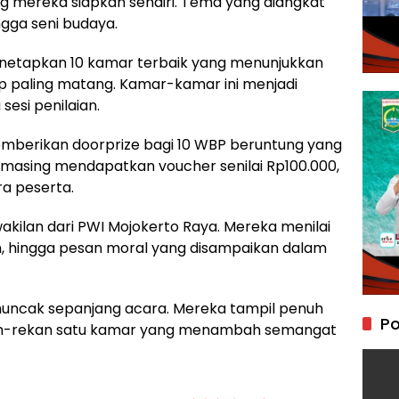
 mereka siapkan sendiri. Tema yang diangkat
ngga seni budaya.
menetapkan 10 kamar terbaik yang menunjukkan
p paling matang. Kamar-kamar ini menjadi
esi penilaian.
emberikan doorprize bagi 10 WBP beruntung yang
g-masing mendapatkan voucher senilai Rp100.000,
a peserta.
akilan dari PWI Mojokerto Raya. Mereka menilai
n, hingga pesan moral yang disampaikan dalam
ncak sepanjang acara. Mereka tampil penuh
Po
ekan-rekan satu kamar yang menambah semangat