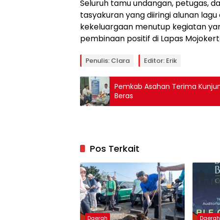
Seluruh tamu undangan, petugas, 
tasyakuran yang diiringi alunan lag
kekeluargaan menutup kegiatan ya
pembinaan positif di Lapas Mojokert
Penulis: Clara
Editor: Erik
Pemkab Asahan Terima Kunjung
Beras
Pos Terkait
Daerah
Daera