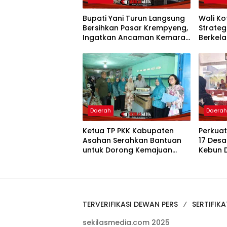
Bupati Yani Turun Langsung
Wali K
Bersihkan Pasar Krempyeng,
Strate
Ingatkan Ancaman Kemarau
Berkela
Panjang
Nasion
Daerah
Daera
Ketua TP PKK Kabupaten
Perkua
Asahan Serahkan Bantuan
17 Desa
untuk Dorong Kemajuan
Kebun 
Usaha Poklak Kelurahan
Salurk
Sentang
TERVERIFIKASI DEWAN PERS
SERTIFIKA
sekilasmedia.com 2025