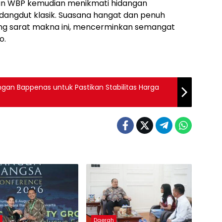
dan WBP kemudian menikmati hidangan
u dangdut klasik. Suasana hangat dan penuh
ng sarat makna ini, mencerminkan semangat
o.
an Bappenas untuk Pastikan Stabilitas Harga
h
Daerah