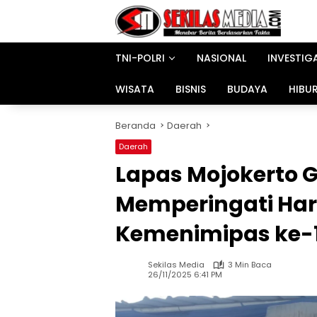
Langsung
ke
konten
TNI-POLRI
NASIONAL
INVESTIG
WISATA
BISNIS
BUDAYA
HIBU
Beranda
Daerah
Daerah
Lapas Mojokerto G
Memperingati Har
Kemenimipas ke-
Sekilas Media
3 Min Baca
26/11/2025 6:41 PM