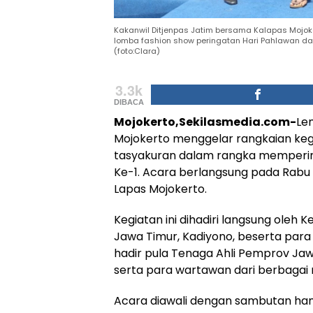
Kakanwil Ditjenpas Jatim bersama Kalapas Moj
lomba fashion show peringatan Hari Pahlawan da
(foto:Clara)
3.3k
DIBACA
Mojokerto,Sekilasmedia.com-
Le
Mojokerto menggelar rangkaian keg
tasyakuran dalam rangka mempering
Ke-1. Acara berlangsung pada Rabu 
Lapas Mojokerto.
Kegiatan ini dihadiri langsung oleh
Jawa Timur, Kadiyono, beserta para 
hadir pula Tenaga Ahli Pemprov Jaw
serta para wartawan dari berbagai 
Acara diawali dengan sambutan ha