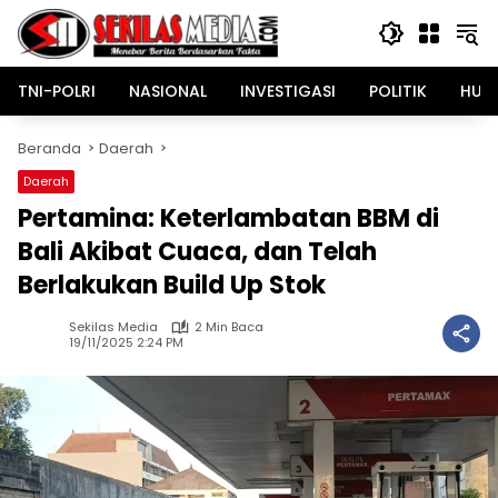
Langsung
ke
konten
TNI-POLRI
NASIONAL
INVESTIGASI
POLITIK
HUK
Beranda
Daerah
Daerah
Pertamina: Keterlambatan BBM di
Bali Akibat Cuaca, dan Telah
Berlakukan Build Up Stok
Sekilas Media
2 Min Baca
19/11/2025 2:24 PM