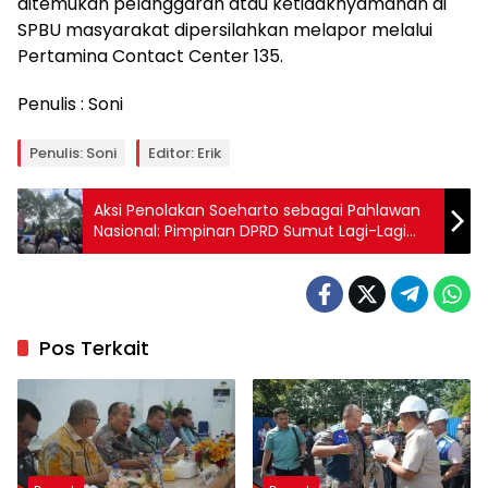
ditemukan pelanggaran atau ketidaknyamanan di
SPBU masyarakat dipersilahkan melapor melalui
Pertamina Contact Center 135.
Penulis : Soni
Penulis: Soni
Editor: Erik
Aksi Penolakan Soeharto sebagai Pahlawan
Nasional: Pimpinan DPRD Sumut Lagi-Lagi
Tak Berani Hadir di Hadapan Cipayung Plus
Pos Terkait