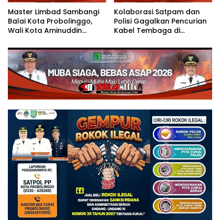
Master Limbad Sambangi
Kolaborasi Satpam dan
Balai Kota Probolinggo,
Polisi Gagalkan Pencurian
Wali Kota Aminuddin
Kabel Tembaga di
Sambut Hangat Kunjungan
Kawasan Industri Gresik
Silaturahmi