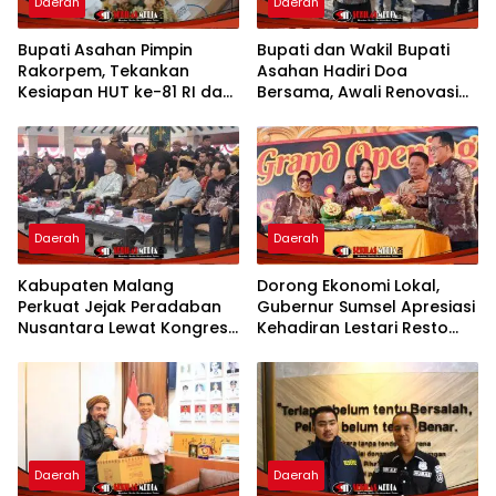
Daerah
Daerah
Bupati Asahan Pimpin
Bupati dan Wakil Bupati
Rakorpem, Tekankan
Asahan Hadiri Doa
Kesiapan HUT ke-81 RI dan
Bersama, Awali Renovasi
Penyusunan Program
Gedung Kantor Imigrasi
Prioritas 2027
Daerah
Daerah
Kabupaten Malang
Dorong Ekonomi Lokal,
Perkuat Jejak Peradaban
Gubernur Sumsel Apresiasi
Nusantara Lewat Kongres
Kehadiran Lestari Resto
Kebudayaan
Dengan Promo Grand
Opening 50%
Daerah
Daerah