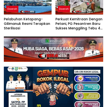
Daerah
Daerah
Pelabuhan Ketapang-
Perkuat Kemitraan Dengan
Gilimanuk Resmi Terapkan
Petani, PG Pesantren Baru
Sterilisasi
Sukses Menggiling Tebu 4
Juta Kuintal di Hari ke-75