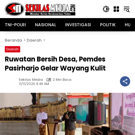
Langsung
ke
konten
TNI-POLRI
NASIONAL
INVESTIGASI
POLITIK
HUK
Beranda
Daerah
Daerah
Ruwatan Bersih Desa, Pemdes
Pasirharjo Gelar Wayang Kulit
Sekilas Media
2 Min Baca
11/11/2025 8:49 AM