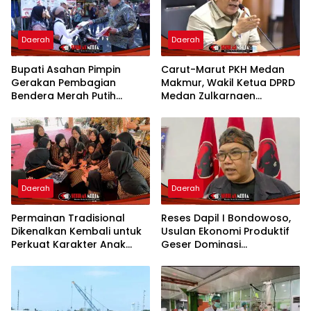
Daerah
Daerah
Bupati Asahan Pimpin
Carut-Marut PKH Medan
Gerakan Pembagian
Makmur, Wakil Ketua DPRD
Bendera Merah Putih
Medan Zulkarnaen
Semarakkan Bulan
Pertanyakan Keseriusan
Kemerdekaan
Pemko Salurkan Bansos
Daerah
Daerah
Permainan Tradisional
Reses Dapil I Bondowoso,
Dikenalkan Kembali untuk
Usulan Ekonomi Produktif
Perkuat Karakter Anak
Geser Dominasi
Kota Mojokerto
Infrastruktur