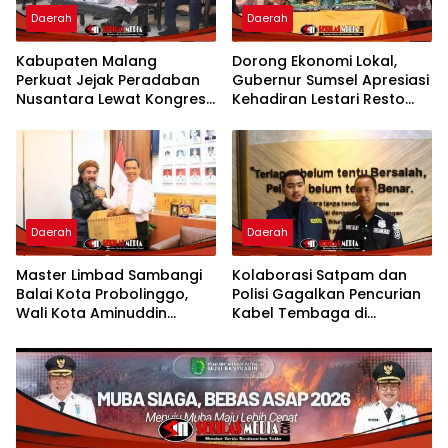
Daerah
Daerah
Kabupaten Malang
Dorong Ekonomi Lokal,
Perkuat Jejak Peradaban
Gubernur Sumsel Apresiasi
Nusantara Lewat Kongres
Kehadiran Lestari Resto
Kebudayaan
Dengan Promo Grand
Opening 50%
Daerah
Daerah
Master Limbad Sambangi
Kolaborasi Satpam dan
Balai Kota Probolinggo,
Polisi Gagalkan Pencurian
Wali Kota Aminuddin
Kabel Tembaga di
Sambut Hangat Kunjungan
Kawasan Industri Gresik
Silaturahmi