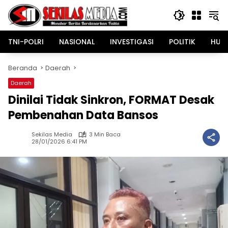
Langsung
ke
konten
TNI-POLRI
NASIONAL
INVESTIGASI
POLITIK
HUK
Beranda
Daerah
Daerah
Dinilai Tidak Sinkron, FORMAT Desak
Pembenahan Data Bansos
Sekilas Media
3 Min Baca
28/01/2026 6:41 PM