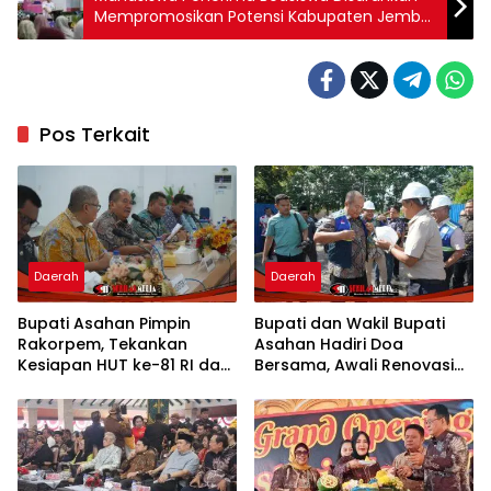
Mempromosikan Potensi Kabupaten Jember
melalui Media Sosial
Pos Terkait
Daerah
Daerah
Bupati Asahan Pimpin
Bupati dan Wakil Bupati
Rakorpem, Tekankan
Asahan Hadiri Doa
Kesiapan HUT ke-81 RI dan
Bersama, Awali Renovasi
Penyusunan Program
Gedung Kantor Imigrasi
Prioritas 2027