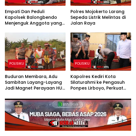
Empati Dan Peduli
Polres Mojokerto Larang
Kapolsek Balongbendo
Sepeda Listrik Melintas di
Menjenguk Anggota yang
Jalan Raya
Sakit
POLISIKU
POLISIKU
Buduran Membara, Adu
Kapolres Kediri Kota
Sambitan Layang-Layang
Silaturahmi ke Pengasuh
Jadi Magnet Perayaan HUT
Ponpes Lirboyo, Perkuat
RI ke-81
Sinergi Polri dan Ulama