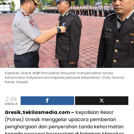
Kapolres Gresik AKBP Ramadhan Nasution menyematkan tanda
kehormatan Satyalancana kepada personel berprestasi. (Foto: Humas
Polres Gresik)
2.6k
DIBACA
Gresik,Sekilasmedia.com –
Kepolisian Resor
(Polres) Gresik menggelar upacara pemberian
penghargaan dan penyerahan tanda kehormatan
kepada personel berprestasi di halaman Mapolres