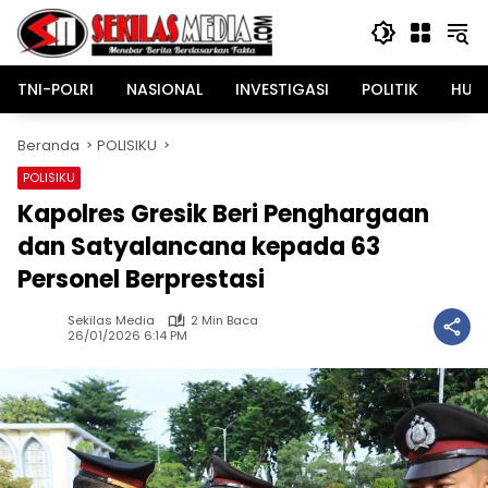
Langsung
ke
konten
TNI-POLRI
NASIONAL
INVESTIGASI
POLITIK
HUK
Beranda
POLISIKU
POLISIKU
Kapolres Gresik Beri Penghargaan
dan Satyalancana kepada 63
Personel Berprestasi
Sekilas Media
2 Min Baca
26/01/2026 6:14 PM