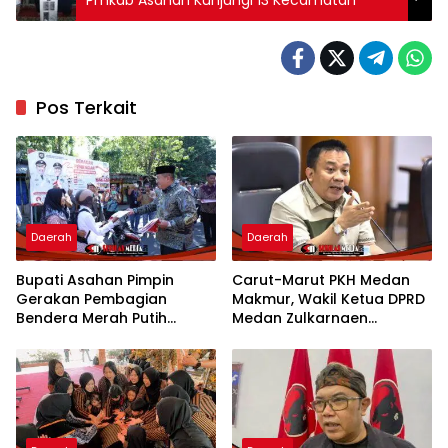
Pos Terkait
Daerah
Daerah
Bupati Asahan Pimpin
Carut-Marut PKH Medan
Gerakan Pembagian
Makmur, Wakil Ketua DPRD
Bendera Merah Putih
Medan Zulkarnaen
Semarakkan Bulan
Pertanyakan Keseriusan
Kemerdekaan
Pemko Salurkan Bansos