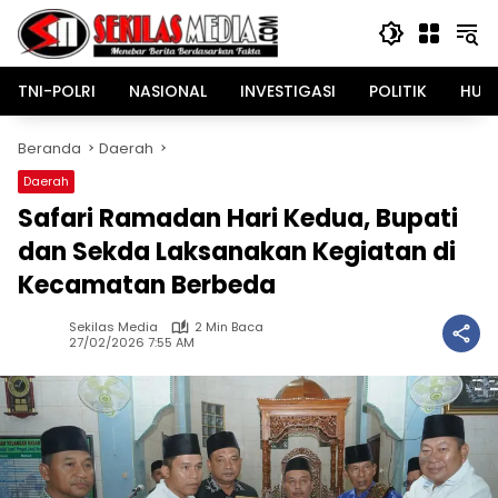
Langsung
ke
konten
TNI-POLRI
NASIONAL
INVESTIGASI
POLITIK
HUK
Beranda
Daerah
Daerah
Safari Ramadan Hari Kedua, Bupati
dan Sekda Laksanakan Kegiatan di
Kecamatan Berbeda
Sekilas Media
2 Min Baca
27/02/2026 7:55 AM