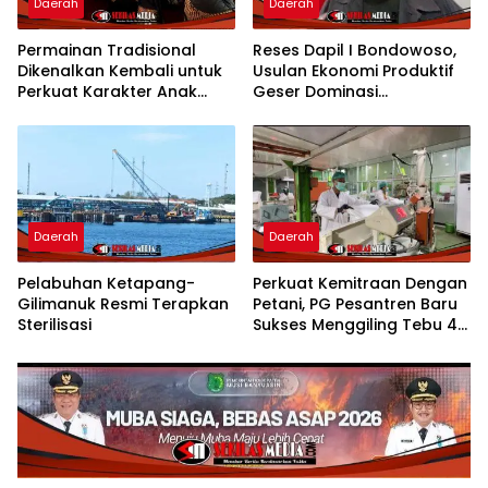
Daerah
Daerah
Permainan Tradisional
Reses Dapil I Bondowoso,
Dikenalkan Kembali untuk
Usulan Ekonomi Produktif
Perkuat Karakter Anak
Geser Dominasi
Kota Mojokerto
Infrastruktur
Daerah
Daerah
Pelabuhan Ketapang-
Perkuat Kemitraan Dengan
Gilimanuk Resmi Terapkan
Petani, PG Pesantren Baru
Sterilisasi
Sukses Menggiling Tebu 4
Juta Kuintal di Hari ke-75