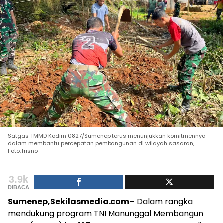
Satgas TMMD Kodim 0827/Sumenep terus menunjukkan komitmennya
dalam membantu percepatan pembangunan di wilayah sasaran,
Foto.Trisno
3.9k
DIBACA
Sumenep,Sekilasmedia.com–
Dalam rangka
mendukung program TNI Manunggal Membangun