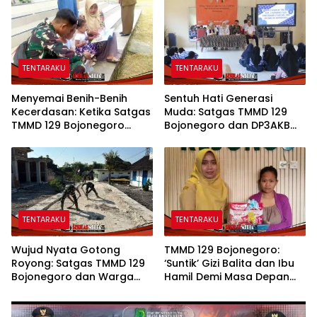
Bojonegoro
Sekat
TENTARAKU
TENTARAKU
Menyemai Benih-Benih
Sentuh Hati Generasi
Kecerdasan: Ketika Satgas
Muda: Satgas TMMD 129
TMMD 129 Bojonegoro
Bojonegoro dan DP3AKB
Membuka ‘Jendela Dunia’
Edukasi Stunting, serta
Anak-Anak Kesongo
Kesehatan Reproduksi di
Kesongo
TENTARAKU
TENTARAKU
Wujud Nyata Gotong
TMMD 129 Bojonegoro:
Royong: Satgas TMMD 129
‘Suntik’ Gizi Balita dan Ibu
Bojonegoro dan Warga
Hamil Demi Masa Depan
Pacu Pembangunan
Bebas Stunting
Drainase demi Keawetan