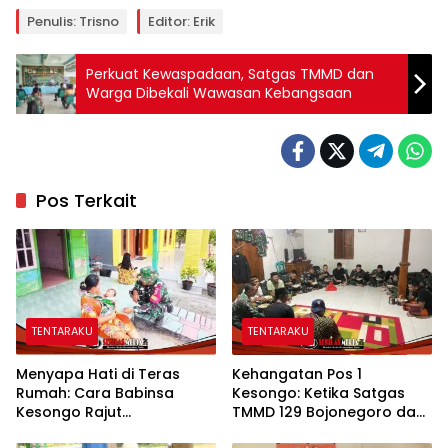
Penulis: Trisno
Editor: Erik
Perkuat Kewaspadaan, Satgas TMMD dan
Warga Dibekali Wawasan Kebangsaan
Pos Terkait
TENTARAKU
TENTARAKU
Menyapa Hati di Teras
Kehangatan Pos 1
Rumah: Cara Babinsa
Kesongo: Ketika Satgas
Kesongo Rajut
TMMD 129 Bojonegoro dan
Kebersamaan di TMMD 129
Warga Menyatu Tanpa