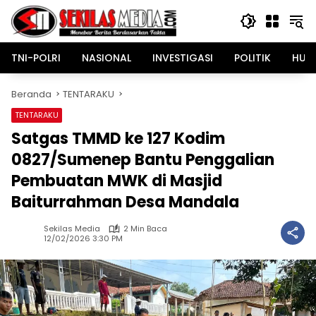
Langsung
ke
konten
TNI-POLRI
NASIONAL
INVESTIGASI
POLITIK
HUK
Beranda
TENTARAKU
TENTARAKU
Satgas TMMD ke 127 Kodim
0827/Sumenep Bantu Penggalian
Pembuatan MWK di Masjid
Baiturrahman Desa Mandala
Sekilas Media
2 Min Baca
12/02/2026 3:30 PM