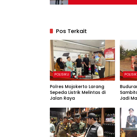
Pos Terkait
POLISIKU
POLISI
Polres Mojokerto Larang
Budura
Sepeda Listrik Melintas di
Sambit
Jalan Raya
Jadi M
RI ke-8