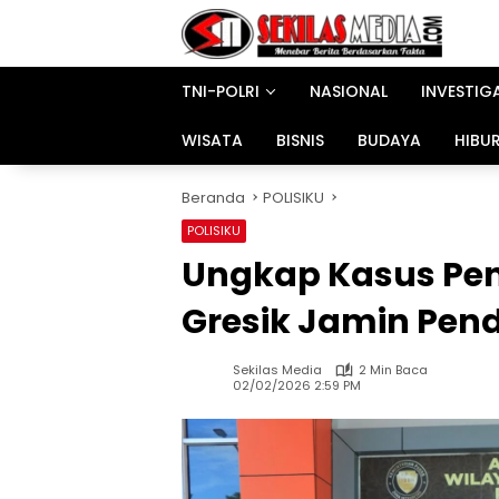
Langsung
ke
konten
TNI-POLRI
NASIONAL
INVESTIG
WISATA
BISNIS
BUDAYA
HIBU
Beranda
POLISIKU
POLISIKU
Ungkap Kasus Pen
Gresik Jamin Pen
Sekilas Media
2 Min Baca
02/02/2026 2:59 PM