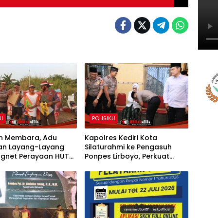
KU
POLISIKU
n Membara, Adu
Kapolres Kediri Kota
an Layang-Layang
Silaturahmi ke Pengasuh
agnet Perayaan HUT
Ponpes Lirboyo, Perkuat
1
Sinergi Polri dan Ulama