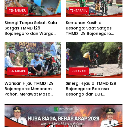
TENTARAKU
TENTARAKU
Sinergi Tanpa Sekat: Kala
Sentuhan Kasih di
Satgas TMMD 129
Kesongo: Saat Satgas
Bojonegoro dan Warga
TMMD 129 Bojonegoro
Kesongo Bahu-Membahu
Merangkul Mbah Kasidah
Merajut Asa Ibu Jasmiati
Menatap Rumah Baru Anak
Tercinta
TENTARAKU
TENTARAKU
Warisan Hijau TMMD 129
Sinergi Hijau di TMMD 129
Bojonegoro: Menanam
Bojonegoro: Babinsa
Pohon, Merawat Masa
Kesongo dan DLH
Depan Desa Kesongo
‘Keroyokan’ Buat Lubang
Tanam Pohon untuk Jaga
Tanggul Sungai