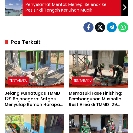
Penyelamat Mental: Menepi Sejenak ke
Pesisir di Tengah Keriuhan Mudik
Pos Terkait
TENTARAKU
TENTARAKU
Jelang Purnatugas TMMD
Memasuki Fase Finishing:
129 Bojonegoro: Satgas
Pembangunan Musholla
Menyulap Rumah Harapan
Rest Area di TMMD 129
Mbah Kasiman Menjadi
Bojonegoro Tahap Pasang
Hunian Layak dan Nyaman
Keramik dan Pengecatan
Teras