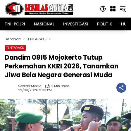
Langsung
ke
konten
TNI-POLRI
NASIONAL
INVESTIGASI
POLITIK
HUK
Beranda
TENTARAKU
TENTARAKU
Dandim 0815 Mojokerto Tutup
Perkemahan KKRI 2026, Tanamkan
Jiwa Bela Negara Generasi Muda
Sekilas Media
2 Min Baca
29/03/2026 9:03 PM