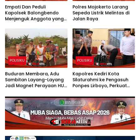
Empati Dan Peduli
Polres Mojokerto Larang
Kapolsek Balongbendo
Sepeda Listrik Melintas di
Menjenguk Anggota yang
Jalan Raya
Sakit
POLISIKU
POLISIKU
Buduran Membara, Adu
Kapolres Kediri Kota
Sambitan Layang-Layang
Silaturahmi ke Pengasuh
Jadi Magnet Perayaan HUT
Ponpes Lirboyo, Perkuat
RI ke-81
Sinergi Polri dan Ulama