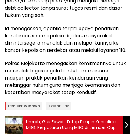
percaya terhadap pihak yang mengaku sebagai
debt collector tanpa surat tugas resmi dan dasar
hukum yang sah.
Ia menegaskan, apabila terjadi upaya penarikan
kendaraan secara paksa di jalan, masyarakat
diminta segera menolak dan melaporkannya ke
kantor kepolisian terdekat atau melalui layanan 110.
Polres Mojokerto menegaskan komitmennya untuk
menindak tegas segala bentuk premanisme
maupun praktik penarikan kendaraan yang
melanggar hukum guna menjaga keamanan dan
ketertiban masyarakat tetap kondusif.
Penulis: Wibowo
Editor: Erik
Umroh, Gus Fawait Tetap Pimpin Konsolidasi
MBG. Perputaran Uang MBG di Jember Capai
4 Triliun