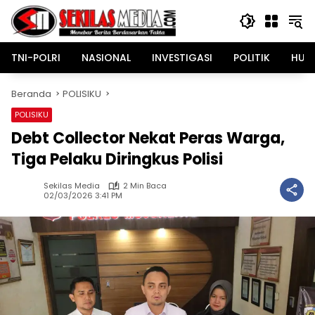
Langsung
ke
konten
TNI-POLRI
NASIONAL
INVESTIGASI
POLITIK
HUK
Beranda
POLISIKU
POLISIKU
Debt Collector Nekat Peras Warga,
Tiga Pelaku Diringkus Polisi
Sekilas Media
2 Min Baca
02/03/2026 3:41 PM