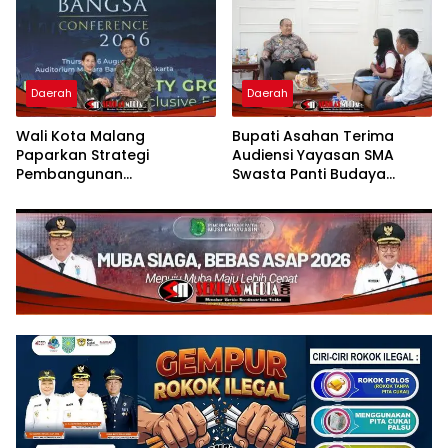
Daerah
Daerah
Wali Kota Malang
Bupati Asahan Terima
Paparkan Strategi
Audiensi Yayasan SMA
Pembangunan
Swasta Panti Budaya
Berkelanjutan di Forum
Kisaran, Apresiasi Prestasi
Nasional CNN Indonesia
Grace Natalie Sagala