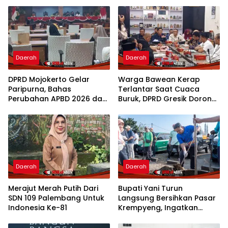
Daerah
Daerah
DPRD Mojokerto Gelar
Warga Bawean Kerap
Paripurna, Bahas
Terlantar Saat Cuaca
Perubahan APBD 2026 dan
Buruk, DPRD Gresik Dorong
Empat Ranperda
Penambahan Armada
Daerah
Daerah
Merajut Merah Putih Dari
Bupati Yani Turun
SDN 109 Palembang Untuk
Langsung Bersihkan Pasar
Indonesia Ke-81
Krempyeng, Ingatkan
Ancaman Kemarau
Panjang