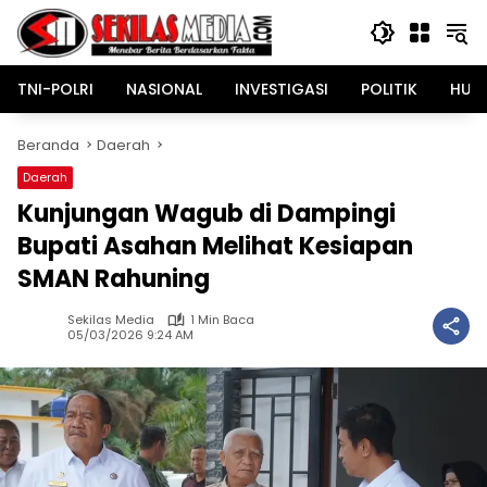
Langsung
ke
konten
TNI-POLRI
NASIONAL
INVESTIGASI
POLITIK
HUK
Beranda
Daerah
Daerah
Kunjungan Wagub di Dampingi
Bupati Asahan Melihat Kesiapan
SMAN Rahuning
Sekilas Media
1 Min Baca
05/03/2026 9:24 AM