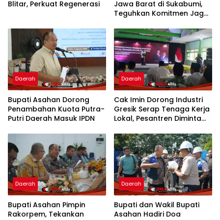
Blitar, Perkuat Regenerasi
Jawa Barat di Sukabumi,
Teguhkan Komitmen Jaga
NKRI
Daerah
Daerah
Bupati Asahan Dorong
Cak Imin Dorong Industri
Penambahan Kuota Putra-
Gresik Serap Tenaga Kerja
Putri Daerah Masuk IPDN
Lokal, Pesantren Diminta
Jadi Pusat Pemberdayaan
Daerah
Daerah
Bupati Asahan Pimpin
Bupati dan Wakil Bupati
Rakorpem, Tekankan
Asahan Hadiri Doa