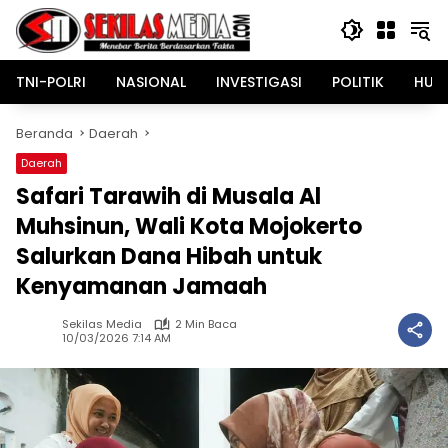
Langsung
ke
konten
TNI-POLRI
NASIONAL
INVESTIGASI
POLITIK
HUK
Beranda
Daerah
Daerah
Safari Tarawih di Musala Al
Muhsinun, Wali Kota Mojokerto
Salurkan Dana Hibah untuk
Kenyamanan Jamaah
Sekilas Media
2 Min Baca
10/03/2026 7:14 AM