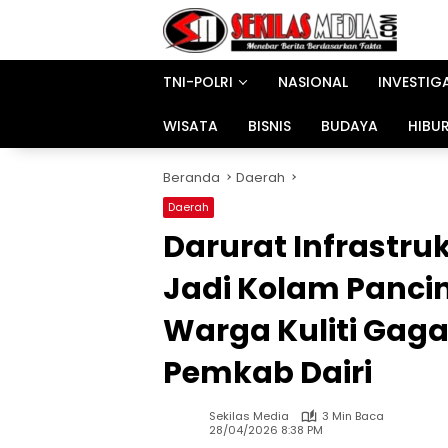
Langsung
ke
konten
TNI-POLRI
NASIONAL
INVESTIG
WISATA
BISNIS
BUDAYA
HIBU
Beranda
Daerah
Daerah
Darurat Infrastruk
Jadi Kolam Panci
Warga Kuliti Gaga
Pemkab Dairi
Sekilas Media
3 Min Baca
28/04/2026 8:38 PM