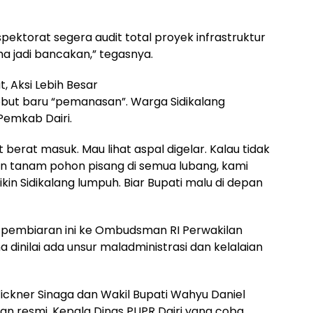
ektorat segera audit total proyek infrastruktur
a jadi bancakan,” tegasnya.
t, Aksi Lebih Besar
ebut baru “pemanasan”. Warga Sidikalang
Pemkab Dairi.
 berat masuk. Mau lihat aspal digelar. Kalau tidak
kan tanam pohon pisang di semua lubang, kami
kin Sidikalang lumpuh. Biar Bupati malu di depan
pembiaran ini ke Ombudsman RI Perwakilan
dinilai ada unsur maladministrasi dan kelalaian
 Vickner Sinaga dan Wakil Bupati Wahyu Daniel
 resmi. Kepala Dinas PUPR Dairi yang coba