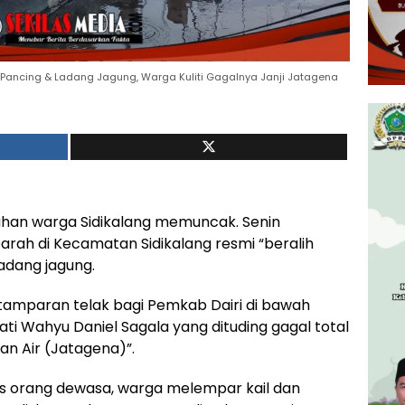
am Pancing & Ladang Jagung, Warga Kuliti Gagalnya Janji Jatagena
an warga Sidikalang memuncak. Senin
parah di Kecamatan Sidikalang resmi “beralih
adang jagung.
tu tamparan telak bagi Pemkab Dairi di bawah
ati Wahyu Daniel Sagala yang dituding gagal total
an Air (Jatagena)”.
tis orang dewasa, warga melempar kail dan