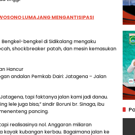
WOSONO LUMAJANG MENGANTISIPASI
. Bengkel-bengkel di Sidikalang mengaku
pecah, shockbreaker patah, dan mesin kemasukan
lan Hancur
an andalan Pemkab Dairi: Jatagena – Jalan
tagena, tapi faktanya jalan kami jadi danau.
 lele juga bisa,” sindir Boruni br. Sinaga, ibu
Po
l menenteng pancing.
pi realisasinya nol. Anggaran miliaran
a kayak kubangan kerbau. Bagaimana jalan ke