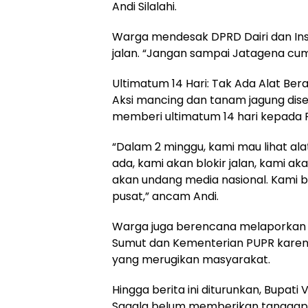
Andi Silalahi.
Warga mendesak DPRD Dairi dan Insp
jalan. “Jangan sampai Jatagena cum
Ultimatum 14 Hari: Tak Ada Alat Bera
Aksi mancing dan tanam jagung dis
memberi ultimatum 14 hari kepada 
“Dalam 2 minggu, kami mau lihat alat
ada, kami akan blokir jalan, kami a
akan undang media nasional. Kami bi
pusat,” ancam Andi.
Warga juga berencana melaporkan 
Sumut dan Kementerian PUPR karena 
yang merugikan masyarakat.
Hingga berita ini diturunkan, Bupati
Sagala belum memberikan tanggapan