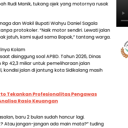
bah Rudi Manik, tukang ojek yang motornya rusak
naga dan Wakil Bupati Wahyu Daniel Sagala
anpa protokoler. “Naik motor sendiri. Lewati jalan
gak jatuh, kami sujud sama Bapak,” tantang warga.
silnya Kolam
at disinggung soal APBD. Tahun 2026, Dinas
 Rp 42,3 miliar untuk pemeliharaan jalan
 kondisi jalan di jantung kota Sidikalang masih
rto Tekankan Profesionalitas Pengawas
 Analisa Rasio Keuangan
salan, baru 2 bulan sudah hancur lagi.
k? Atau jangan-jangan ada main mata?” tuding