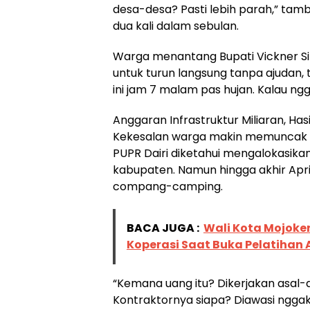
desa-desa? Pasti lebih parah,” tam
dua kali dalam sebulan.
Warga menantang Bupati Vickner Si
untuk turun langsung tanpa ajudan, t
ini jam 7 malam pas hujan. Kalau ng
Anggaran Infrastruktur Miliaran, Ha
Kekesalan warga makin memuncak sa
PUPR Dairi diketahui mengalokasikan
kabupaten. Namun hingga akhir April,
compang-camping.
BACA JUGA :
Wali Kota Mojoke
Koperasi Saat Buka Pelatihan
“Kemana uang itu? Dikerjakan asal-a
Kontraktornya siapa? Diawasi ngga