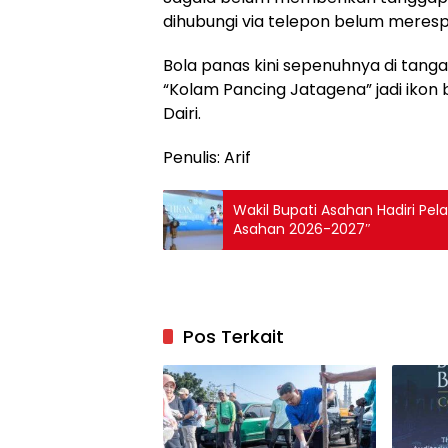
dihubungi via telepon belum meresp
Bola panas kini sepenuhnya di tangan
“Kolam Pancing Jatagena” jadi iko
Dairi.
Penulis: Arif
Wakil Bupati Asahan Hadiri Pe
Asahan 2026-2027″
Pos Terkait