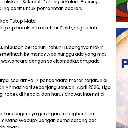
tuliskan “Selamat Datang di Kolam Pancing
aling pahit untuk pemerintah daerah.
mkab Tutup Mata
gungkap borok infrastruktur Dairi yang sudah
u. Ini sudah bertahun-tahun! Lubangnya makin
Pemerintah ke mana? Apa nunggu ada yang mati
 di wawancara dengan sekilasmedia.com,pada
ga, sedikitnya 17 pengendara motor terjatuh di
lan Ahmad Yani sepanjang Januari-April 2026. Tiga
, robek di kepala, dan harus dirawat intensif di
uran kandungannya gara-gara menghantam
ti? Mana Wabup? Jangan cuma datang pas
a tinggi.