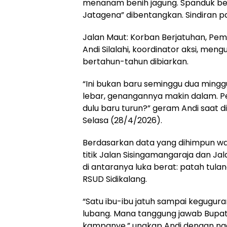
menanam benih jagung. Spanduk ber
Jatagena” dibentangkan. Sindiran p
Jalan Maut: Korban Berjatuhan, Pe
Andi Silalahi, koordinator aksi, men
bertahun-tahun dibiarkan.
“Ini bukan baru seminggu dua mingg
lebar, genangannya makin dalam. 
dulu baru turun?” geram Andi saat
Selasa (28/4/2026).
Berdasarkan data yang dihimpun war
titik Jalan Sisingamangaraja dan Ja
di antaranya luka berat: patah tulang
RSUD Sidikalang.
“Satu ibu-ibu jatuh sampai kegug
lubang. Mana tanggung jawab Bupa
kampanye,” ungkap Andi dengan nad