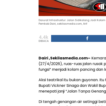
Darurat Infrastruktur: Jalan Sidikalang Jadi Kol
Pemkab Dairi, sekilasmedia.com, Arif
4.4k
DIBACA
Dairi ,Sekilasmedia.com–
Kemarah
(27/4/2026), ruas-ruas jalan rusak 
fungsi” menjadi kolam pancing dan l
Aksi teatrikal itu bukan guyonan. I
Bupati Vickner Sinaga dan Wakil Bup
menepati janji “Jalan Tanpa Genang
Di tengah genangan air setinggi be