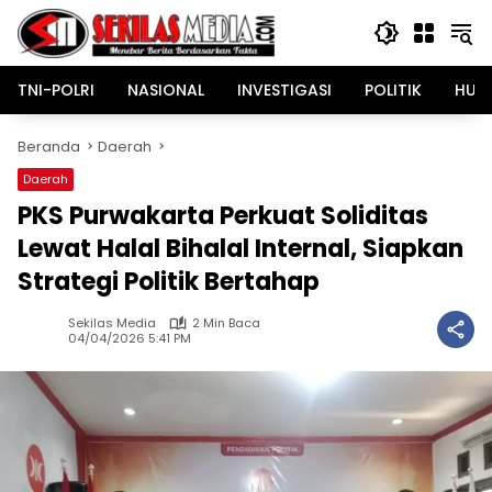
Langsung
ke
konten
TNI-POLRI
NASIONAL
INVESTIGASI
POLITIK
HUK
Beranda
Daerah
Daerah
PKS Purwakarta Perkuat Soliditas
Lewat Halal Bihalal Internal, Siapkan
Strategi Politik Bertahap
Sekilas Media
2 Min Baca
04/04/2026 5:41 PM