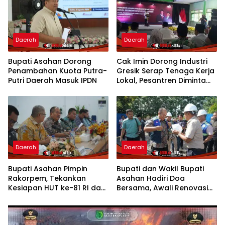
Daerah
Daerah
Bupati Asahan Dorong
Cak Imin Dorong Industri
Penambahan Kuota Putra-
Gresik Serap Tenaga Kerja
Putri Daerah Masuk IPDN
Lokal, Pesantren Diminta
Jadi Pusat Pemberdayaan
Daerah
Daerah
Bupati Asahan Pimpin
Bupati dan Wakil Bupati
Rakorpem, Tekankan
Asahan Hadiri Doa
Kesiapan HUT ke-81 RI dan
Bersama, Awali Renovasi
Penyusunan Program
Gedung Kantor Imigrasi
Prioritas 2027