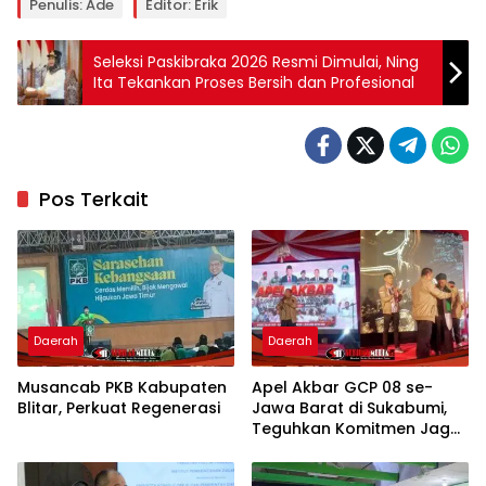
Penulis: Ade
Editor: Erik
Seleksi Paskibraka 2026 Resmi Dimulai, Ning
Ita Tekankan Proses Bersih dan Profesional
Pos Terkait
Daerah
Daerah
Musancab PKB Kabupaten
Apel Akbar GCP 08 se-
Blitar, Perkuat Regenerasi
Jawa Barat di Sukabumi,
Teguhkan Komitmen Jaga
NKRI