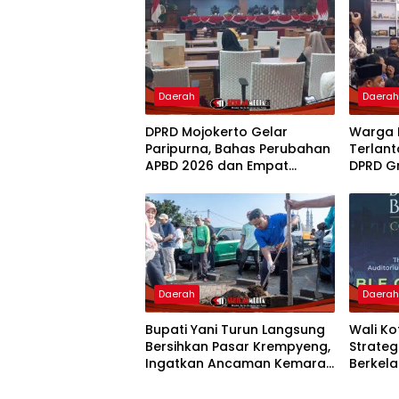
Daerah
Daera
DPRD Mojokerto Gelar
Warga 
Paripurna, Bahas Perubahan
Terlant
APBD 2026 dan Empat
DPRD G
Ranperda
Penam
Daerah
Daera
Bupati Yani Turun Langsung
Wali K
Bersihkan Pasar Krempyeng,
Strate
Ingatkan Ancaman Kemarau
Berkela
Panjang
Nasion