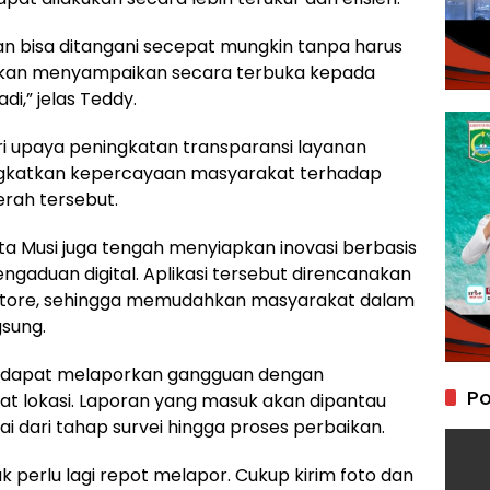
an bisa ditangani secepat mungkin tanpa harus
 akan menyampaikan secara terbuka kepada
di,” jelas Teddy.
dari upaya peningkatan transparansi layanan
ngkatkan kepercayaan masyarakat terhadap
erah tersebut.
a Musi juga tengah menyiapkan inovasi berbasis
engaduan digital. Aplikasi tersebut direncanakan
 Store, sehingga memudahkan masyarakat dalam
sung.
gan dapat melaporkan gangguan dengan
Po
nat lokasi. Laporan yang masuk akan dipantau
ai dari tahap survei hingga proses perbaikan.
ak perlu lagi repot melapor. Cukup kirim foto dan