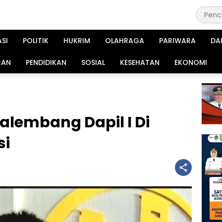
ASI
POLITIK
HUKRIM
OLAHRAGA
PARIWARA
DA
RAN
PENDIDIKAN
SOSIAL
KESEHATAN
EKONOMI
alembang Dapil I Di
si