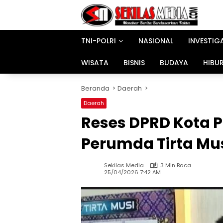
Langsung
ke
konten
TNI-POLRI
NASIONAL
INVESTIG
WISATA
BISNIS
BUDAYA
HIBU
Beranda
Daerah
Daerah
Reses DPRD Kota P
Perumda Tirta Mu
Sekilas Media
3 Min Baca
25/04/2026 7:42 AM