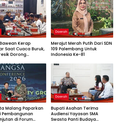
h
Daerah
Bawean Kerap
Merajut Merah Putih Dari SDN
ar Saat Cuaca Buruk,
109 Palembang Untuk
resik Dorong
Indonesia Ke-81
bahan Armada
h
Daerah
ota Malang Paparkan
Bupati Asahan Terima
gi Pembangunan
Audiensi Yayasan SMA
njutan di Forum
Swasta Panti Budaya
al CNN Indonesia
Kisaran, Apresiasi Prestasi
Grace Natalie Sagala