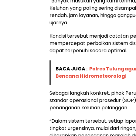
“Banyak masukan yang kami terima
Keluhan yang paling sering disampa
rendah, jam layanan, hingga gangguan
ujarnya.
Kondisi tersebut menjadi catatan p
mempercepat perbaikan sistem dist
dapat terpenuhi secara optimal.
BACA JUGA :
Polres Tulungagu
Bencana Hidrometeorologi
Sebagai langkah konkret, pihak Pe
standar operasional prosedur (SOP
penanganan keluhan pelanggan.
“Dalam sistem tersebut, setiap lap
tingkat urgensinya, mulai dari ringa
diharapkan penanganan masalah dapa