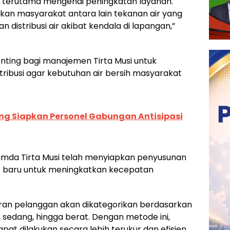
, terutama mengenai peningkatan layanan.
ikan masyarakat antara lain tekanan air yang
 distribusi air akibat kendala di lapangan,”
enting bagi manajemen Tirta Musi untuk
ribusi agar kebutuhan air bersih masyarakat
ng Siapkan Personel Gabungan Antisipasi
rumda Tirta Musi telah menyiapkan penyusunan
) baru untuk meningkatkan kecepatan
oran pelanggan akan dikategorikan berdasarkan
n, sedang, hingga berat. Dengan metode ini,
t dilakukan secara lebih terukur dan efisien.