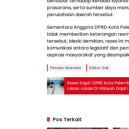
bersabar terhadap kendala layanan 
prasarana, serta sumber daya manu
perusahaan daerah tersebut.
Sementara Anggota DPRD Kota Palem
tidak memberikan keterangan resmi
tersebut, Meski demikian, reses i
komunikasi antara legislatif dan pe
aspirasi masyarakat yang disampaik
Penulis: Warnani
Editor: Erik
Reses Dapil I DPRD Kota Palem
Lokasi-Lokasi Di Wilayah Dapil I
Pos Terkait