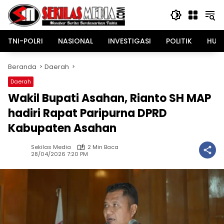
Langsung
ke
konten
TNI-POLRI
NASIONAL
INVESTIGASI
POLITIK
HUK
Beranda
Daerah
Daerah
Wakil Bupati Asahan, Rianto SH MAP
hadiri Rapat Paripurna DPRD
Kabupaten Asahan
Sekilas Media
2 Min Baca
28/04/2026 7:20 PM