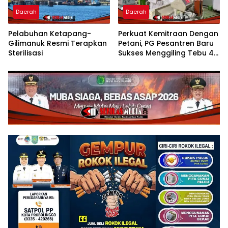
Daerah
Daerah
Pelabuhan Ketapang-
Perkuat Kemitraan Dengan
Gilimanuk Resmi Terapkan
Petani, PG Pesantren Baru
Sterilisasi
Sukses Menggiling Tebu 4
Juta Kuintal di Hari ke-75