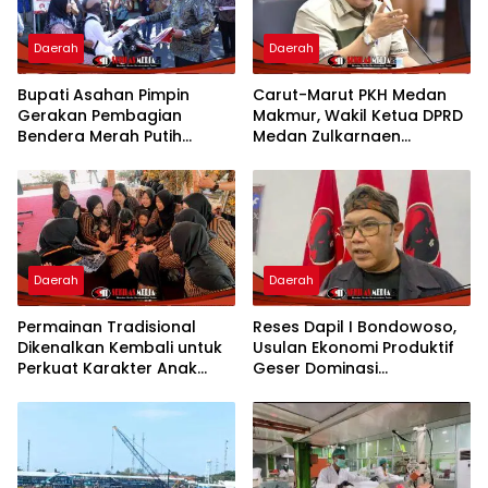
Daerah
Daerah
Bupati Asahan Pimpin
Carut-Marut PKH Medan
Gerakan Pembagian
Makmur, Wakil Ketua DPRD
Bendera Merah Putih
Medan Zulkarnaen
Semarakkan Bulan
Pertanyakan Keseriusan
Kemerdekaan
Pemko Salurkan Bansos
Daerah
Daerah
Permainan Tradisional
Reses Dapil I Bondowoso,
Dikenalkan Kembali untuk
Usulan Ekonomi Produktif
Perkuat Karakter Anak
Geser Dominasi
Kota Mojokerto
Infrastruktur