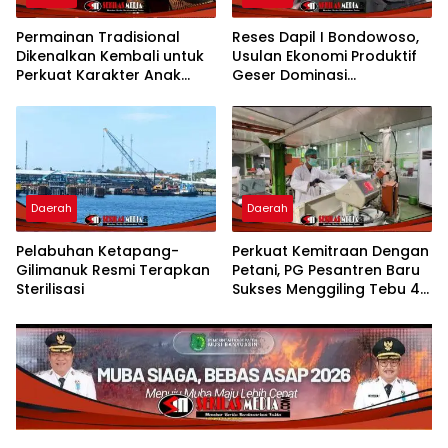
Permainan Tradisional
Reses Dapil I Bondowoso,
Dikenalkan Kembali untuk
Usulan Ekonomi Produktif
Perkuat Karakter Anak
Geser Dominasi
Kota Mojokerto
Infrastruktur
Daerah
Daerah
Pelabuhan Ketapang-
Perkuat Kemitraan Dengan
Gilimanuk Resmi Terapkan
Petani, PG Pesantren Baru
Sterilisasi
Sukses Menggiling Tebu 4
Juta Kuintal di Hari ke-75