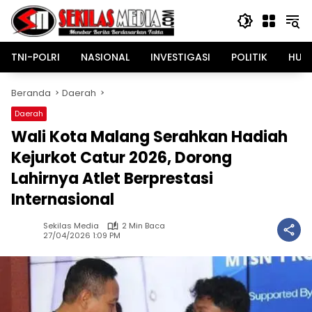
Langsung
ke
konten
TNI-POLRI
NASIONAL
INVESTIGASI
POLITIK
HUK
Beranda
Daerah
Daerah
Wali Kota Malang Serahkan Hadiah
Kejurkot Catur 2026, Dorong
Lahirnya Atlet Berprestasi
Internasional
Sekilas Media
2 Min Baca
27/04/2026 1:09 PM