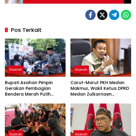
Pos Terkait
Daerah
Daerah
Bupati Asahan Pimpin
Carut-Marut PKH Medan
Gerakan Pembagian
Makmur, Wakil Ketua DPRD
Bendera Merah Putih
Medan Zulkarnaen
Semarakkan Bulan
Pertanyakan Keseriusan
Kemerdekaan
Pemko Salurkan Bansos
Daerah
Daerah