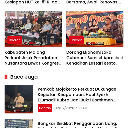
Kesiapan HUT ke-81 RI dan
Bersama, Awali Renovasi
Penyusunan Program
Gedung Kantor Imigrasi
Prioritas 2027
Daerah
Daerah
Kabupaten Malang
Dorong Ekonomi Lokal,
Perkuat Jejak Peradaban
Gubernur Sumsel Apresiasi
Nusantara Lewat Kongres
Kehadiran Lestari Resto
Kebudayaan
Dengan Promo Grand
Opening 50%
Baca Juga
Pemkab Mojokerto Perkuat Dukungan
Kegiatan Keagamaan, Haul Syekh
Djumadil Kubro Jadi Bukti Komitmen
Pemda
Daerah
02/07/2026 7:03 AM
Bongkar Sindikat Penggandaan Uang,