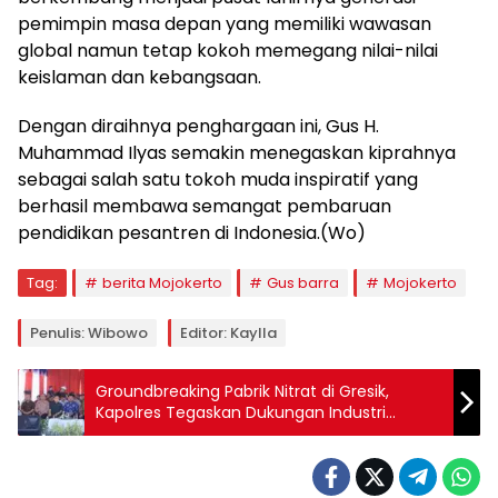
pemimpin masa depan yang memiliki wawasan
global namun tetap kokoh memegang nilai-nilai
keislaman dan kebangsaan.
Dengan diraihnya penghargaan ini, Gus H.
Muhammad Ilyas semakin menegaskan kiprahnya
sebagai salah satu tokoh muda inspiratif yang
berhasil membawa semangat pembaruan
pendidikan pesantren di Indonesia.(Wo)
Tag:
berita Mojokerto
Gus barra
Mojokerto
Penulis: Wibowo
Editor: Kaylla
Groundbreaking Pabrik Nitrat di Gresik,
Kapolres Tegaskan Dukungan Industri
Strategis