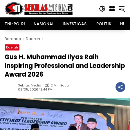
Langsung
ke
konten
TNI-POLRI
NASIONAL
INVESTIGASI
POLITIK
HUK
Beranda
Daerah
Daerah
Gus H. Muhammad Ilyas Raih
Inspiring Professional and Leadership
Award 2026
Sekilas Media
2 Min Baca
09/05/2026 12:44 PM