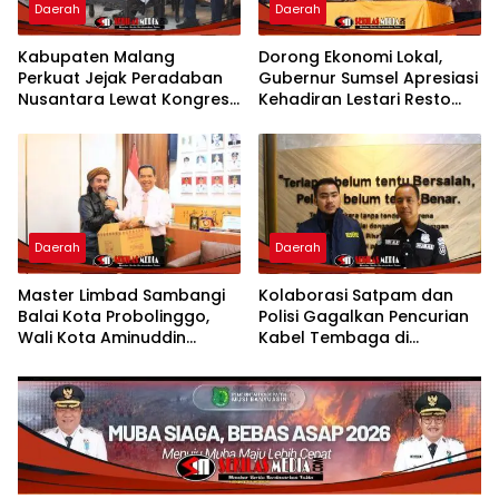
Daerah
Daerah
Kabupaten Malang
Dorong Ekonomi Lokal,
Perkuat Jejak Peradaban
Gubernur Sumsel Apresiasi
Nusantara Lewat Kongres
Kehadiran Lestari Resto
Kebudayaan
Dengan Promo Grand
Opening 50%
Daerah
Daerah
Master Limbad Sambangi
Kolaborasi Satpam dan
Balai Kota Probolinggo,
Polisi Gagalkan Pencurian
Wali Kota Aminuddin
Kabel Tembaga di
Sambut Hangat Kunjungan
Kawasan Industri Gresik
Silaturahmi