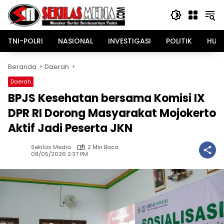
Langsung
ke
konten
TNI-POLRI
NASIONAL
INVESTIGASI
POLITIK
HUK
Beranda
Daerah
Daerah
BPJS Kesehatan bersama Komisi IX
DPR RI Dorong Masyarakat Mojokerto
Aktif Jadi Peserta JKN
Sekilas Media
2 Min Baca
08/05/2026 2:37 PM