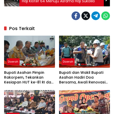
Haji Kloter 64 Menuju Asrama Haji Sukolilo
Pos Terkait
Daerah
Daerah
Bupati Asahan Pimpin
Bupati dan Wakil Bupati
Rakorpem, Tekankan
Asahan Hadiri Doa
Kesiapan HUT ke-81 RI dan
Bersama, Awali Renovasi
Penyusunan Program
Gedung Kantor Imigrasi
Prioritas 2027