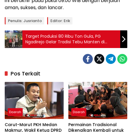
ini berakhir pada pukul 09.00 WIB dengan berjalan
aman, sukses, dan lancar.
Penulis: Jusrianto
Editor: Erik
Target Produksi 80 Ribu Ton Gula, PG
Ngadirejo Gelar Tradisi Tebu Manten di
Musim Giling 2026
Pos Terkait
Daerah
Daerah
Carut-Marut PKH Medan
Permainan Tradisional
Makmur, Wakil Ketua DPRD
Dikenalkan Kembali untuk