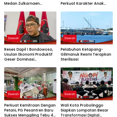
Medan Zulkarnaen
Perkuat Karakter Anak
Pertanyakan Keseriusan
Kota Mojokerto
Pemko Salurkan Bansos
Daerah
Daerah
Reses Dapil I Bondowoso,
Pelabuhan Ketapang-
Usulan Ekonomi Produktif
Gilimanuk Resmi Terapkan
Geser Dominasi
Sterilisasi
Infrastruktur
Daerah
Daerah
Perkuat Kemitraan Dengan
Wali Kota Probolinggo
Petani, PG Pesantren Baru
Siapkan Lompatan Besar
Sukses Menggiling Tebu 4
Transformasi Digital