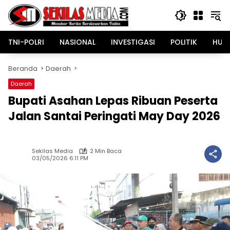
Langsung
ke
konten
TNI-POLRI
NASIONAL
INVESTIGASI
POLITIK
HUK
Beranda
Daerah
Daerah
Bupati Asahan Lepas Ribuan Peserta
Jalan Santai Peringati May Day 2026
Sekilas Media
2 Min Baca
03/05/2026 6:11 PM