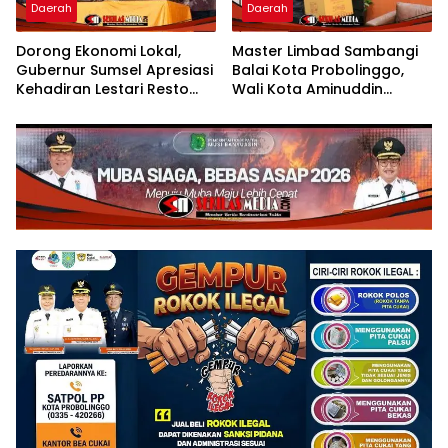
Daerah
Daerah
Dorong Ekonomi Lokal,
Master Limbad Sambangi
Gubernur Sumsel Apresiasi
Balai Kota Probolinggo,
Kehadiran Lestari Resto
Wali Kota Aminuddin
Dengan Promo Grand
Sambut Hangat Kunjungan
Opening 50%
Silaturahmi