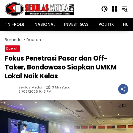
Langsung
ke
konten
TNI-POLRI
NASIONAL
INVESTIGASI
POLITIK
HUK
Beranda
Daerah
Daerah
Fokus Penetrasi Pasar dan Off-
Taker, Bondowoso Siapkan UMKM
Lokal Naik Kelas
Sekilas Media
3 Min Baca
21/05/2026 9:43 PM