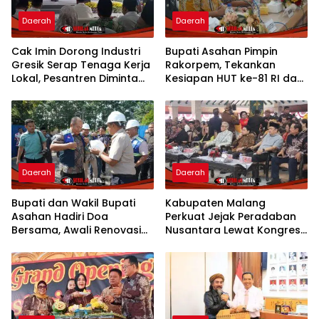
Daerah
Daerah
Cak Imin Dorong Industri
Bupati Asahan Pimpin
Gresik Serap Tenaga Kerja
Rakorpem, Tekankan
Lokal, Pesantren Diminta
Kesiapan HUT ke-81 RI dan
Jadi Pusat Pemberdayaan
Penyusunan Program
Prioritas 2027
Daerah
Daerah
Bupati dan Wakil Bupati
Kabupaten Malang
Asahan Hadiri Doa
Perkuat Jejak Peradaban
Bersama, Awali Renovasi
Nusantara Lewat Kongres
Gedung Kantor Imigrasi
Kebudayaan