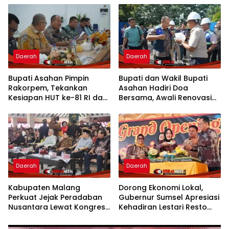
Daerah
Daerah
Bupati Asahan Pimpin
Bupati dan Wakil Bupati
Rakorpem, Tekankan
Asahan Hadiri Doa
Kesiapan HUT ke-81 RI dan
Bersama, Awali Renovasi
Penyusunan Program
Gedung Kantor Imigrasi
Prioritas 2027
Daerah
Daerah
Kabupaten Malang
Dorong Ekonomi Lokal,
Perkuat Jejak Peradaban
Gubernur Sumsel Apresiasi
Nusantara Lewat Kongres
Kehadiran Lestari Resto
Kebudayaan
Dengan Promo Grand
Opening 50%