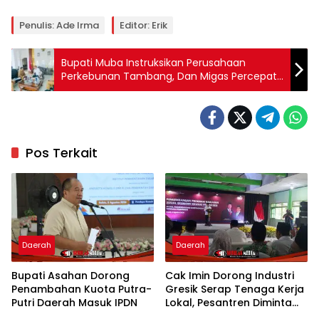
Penulis: Ade Irma
Editor: Erik
Bupati Muba Instruksikan Perusahaan
Perkebunan Tambang, Dan Migas Percepat
Sertifikasi Pekerja
Pos Terkait
Daerah
Daerah
Bupati Asahan Dorong
Cak Imin Dorong Industri
Penambahan Kuota Putra-
Gresik Serap Tenaga Kerja
Putri Daerah Masuk IPDN
Lokal, Pesantren Diminta
Jadi Pusat Pemberdayaan