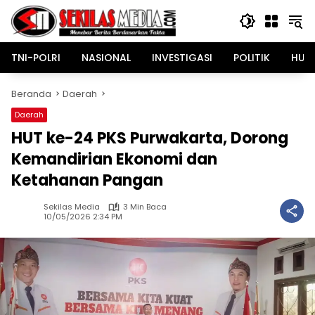
Langsung
ke
konten
TNI-POLRI
NASIONAL
INVESTIGASI
POLITIK
HUK
Beranda
Daerah
Daerah
HUT ke-24 PKS Purwakarta, Dorong
Kemandirian Ekonomi dan
Ketahanan Pangan
Sekilas Media
3 Min Baca
10/05/2026 2:34 PM