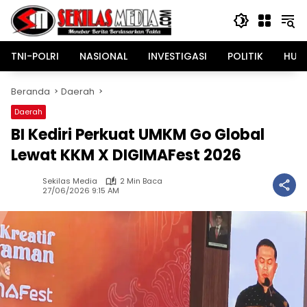
Langsung
ke
konten
TNI-POLRI
NASIONAL
INVESTIGASI
POLITIK
HUK
Beranda
Daerah
Daerah
BI Kediri Perkuat UMKM Go Global
Lewat KKM X DIGIMAFest 2026
Sekilas Media
2 Min Baca
27/06/2026 9:15 AM