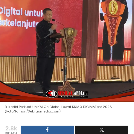
BI Kediri Perkuat UMKM Go Global Lewat KKM X DIGIMAFest 2026.
(Foto:Saman/Sekilasmedia.com)
2.8k
DIBACA