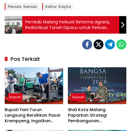
Penulis: Saman
Editor: Kaylla
Pemkab Malang Perkuat Reforma Agraria,
Redistribusi Tanah Dipacu untuk Perluas
Akses Kepemilikan Lahan
Pos Terkait
Daerah
Daerah
Bupati Yani Turun
Wali Kota Malang
Langsung Bersihkan Pasar
Paparkan Strategi
Krempyeng, Ingatkan
Pembangunan
Ancaman Kemarau
Berkelanjutan di Forum