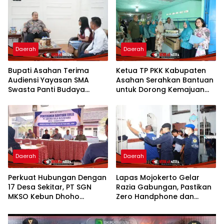
Panjang
Nasional CNN Indonesia
Daerah
Daerah
Bupati Asahan Terima
Ketua TP PKK Kabupaten
Audiensi Yayasan SMA
Asahan Serahkan Bantuan
Swasta Panti Budaya
untuk Dorong Kemajuan
Kisaran, Apresiasi Prestasi
Usaha Poklak Kelurahan
Grace Natalie Sagala
Sentang
Daerah
Daerah
Perkuat Hubungan Dengan
Lapas Mojokerto Gelar
17 Desa Sekitar, PT SGN
Razia Gabungan, Pastikan
MKSO Kebun Dhoho
Zero Handphone dan
Kembali Salurkan Bantuan
Narkoba
Gula