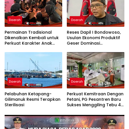
Daerah
Daerah
Permainan Tradisional
Reses Dapil I Bondowoso,
Dikenalkan Kembali untuk
Usulan Ekonomi Produktif
Perkuat Karakter Anak
Geser Dominasi
Kota Mojokerto
Infrastruktur
Daerah
Daerah
Pelabuhan Ketapang-
Perkuat Kemitraan Dengan
Gilimanuk Resmi Terapkan
Petani, PG Pesantren Baru
Sterilisasi
Sukses Menggiling Tebu 4
Juta Kuintal di Hari ke-75